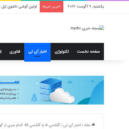
یکشنبه, 9 آگوست 2026
اولین گوشی تاشوی اپل د
آخرین خبرها
صفحه نخست
تکنولوژی
اخبار آی تی
فناوری
ا
خانه
/
اخبار آی تی
/
گلکسی A یا گلکسی M؛ کدام سری از گوشی‌های سامسونگ را بخریم؟