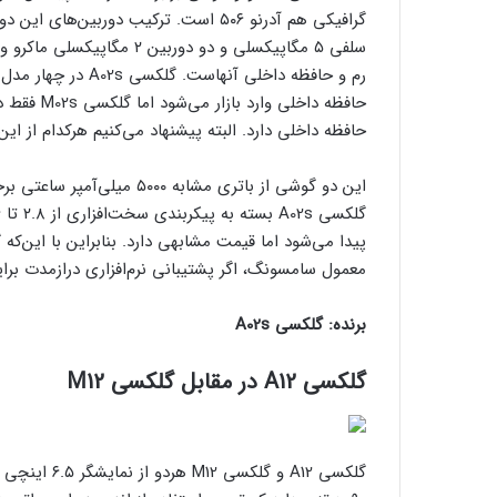
حافظه داخلی دارد. البته پیشنهاد می‌کنیم هرکدام از این دو گوشی را 
معمول سامسونگ، اگر پشتیبانی نرم‌افزاری درازمدت برایتان اه
برنده: گلکسی A02s
گلکسی A12 در مقابل گلکسی M12