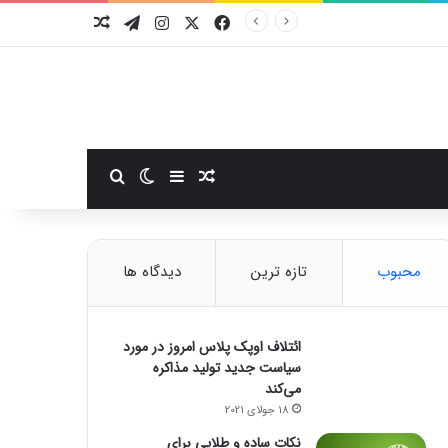
فیسبوک
ایکس
اینستاگرام
تلگرام
نوشته تصادفی
سایدبار
نوشته تصادفی
تغییر پوسته
جستجو برای
محبوب
تازه ترین
دیدگاه ها
ائتلاف اوپک پلاس امروز در مورد
سیاست جدید تولید مذاکره
می‌کند
18 جولای 2021
نکات ساده و طلایی برای