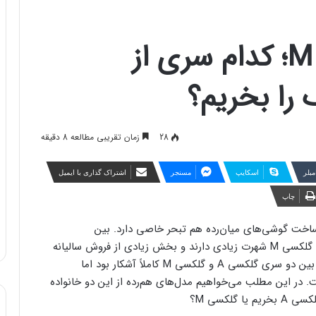
گلکسی A یا گلکسی M؛ کدام سری از
را بخریم؟
28
زمان تقریبی مطالعه 8 دقیقه
مبلر
اسکایپ
مسنجر
اشتراک گذاری با ایمیل
چاپ
اخت گوشی‌های میان‌رده هم تبحر خاصی دارد. بین
میان‌رده‌های غول تکنولوژی کره دو خانواده گلکسی A و گلکسی M شهرت زیادی دارند و بخش زیادی از فروش سالیانه
این شرکت را تشکیل می‌دهند. پیش از این تفاوت‌های بین دو سری گلکسی A و گلکسی M کاملاً آشکار بود اما
 در این مطلب می‌خواهیم مدل‌های هم‌رده از این دو خانواده
گلکسی M؟