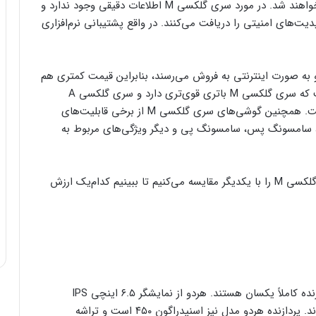
دریافت می‌کنند و تا ۵ سال هم از نظر امنیتی آپدیت خواهند شد. در مورد سری گلکسی M اطلاعات دقیقی وجود ندارد و
‌های امنیتی را دریافت می‌کنند. در واقع پشتیبانی نرم‌افزاری
ر هند عرضه شده و به صورت اینترنتی به فروش می‌رسند، بنابراین قیمت کمتری هم
در مقایسه با سری گلکسی A دارند. تصور کلی این است که سری گلکسی M باتری قوی‌تری دارد و سری گلکسی A
کیفیت ساخت بالاتر، اما این معادله همیشه صادق نیست. همچنین گوشی‌های سری گلکسی M از برخی قابلیت‌های
ن، سامسونگ پس، سامسونگ پی و دیگر ویژگی‌های مربوط به
در ادامه جدیدترین گوشی‌های دو خانواده گلکسی A و گلکسی M را با یکدیگر مقایسه می‌کنیم تا ببینیم کدام‌یک ارزش
گلکسی A02s و گلکسی M02s در بخش نمایشگر و پردازنده کاملاً یکسان هستند. هردو از نمایشگر ۶.۵ اینچی IPS
استفاده می‌کنند و وضوحی برابر ۷۲۰ در ۱۶۰۰ پیکسل دارند. پردازنده هردو مدل نیز اسنپدراگون ۴۵۰ است و تراشه