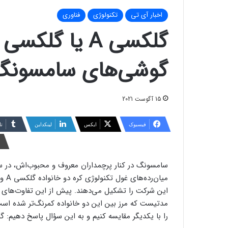
اخبار آی تی
تکنولوژی
فناوری
گوشی‌های سامسونگ 
15 آگوست 2021
فیسبوک
ایکس
لینکداین
تا
سامسونگ در کنار پرچمداران معروف و محبوب‌اش، در س
مدتیست که مرز بین این دو خانواده کمرنگ‌تر شده است.
را با یکدیگر مقایسه کنیم و به این سؤال پاسخ دهیم: گلکسی A بخریم یا 