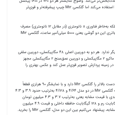
۹۰ هرتزی دارد که تجربه استفاده از اندروید را به‌مراتب لذت‌بخش‌تر می‌کند. وضوح نمایشگر هر دو ۷۲۰ در ۱۶۰۰ پیکسل
است. گلکسی A12 از چیپ اقتصادی مدیاتک هلیو P35 استفاده می‌کند اما گلکسی M12 چیپ پیشرفته‌تر و قوی‌تر
چیپ اکسینوس ۸۵۰ نه‌تنها قوی‌تر از هلیو P35 است، بلکه به‌خاطر فناوری ۸ نانومتری (در مقابل ۱۲ نانومتری) مصرف
انرژی کمتری هم دارد. بنابراین با وجود ظرفیت یکسان باتری این دو گوشی یعنی ۵۰۰۰ میلی‌آمپر ساعت، گلکسی M12
ترکیب دوربین‌های این دو گوشی تفاوت چندانی با یکدیگر ندارد. هر دو به دوربین اصلی ۴۸ مگاپیکسلی، دوربین سلفی
۸ مگاپیکسلی، دوربین اولتراواید ۸ مگاپیکسلی، دوربین ماکرو ۲ مگاپیکسلی و دوربین عمق‌سنج ۲ مگاپیکسلی مجهز
شده‌اند. البته شاید گلکسی M12 با چیپ اکسینوس ۸۵۰ در زمینه پردازش تصویر قوی‌تر عمل کند و عکس بهتری را
همان‌طور که مشخص شد در بخش نمایشگر و پردازنده دست بالاتر را گلکسی M12 دارد و با نمایشگر ۹۰ هرتزی قطعاً
عملکرد بهتری را در استفاده روزمره خواهد داشت. قیمت گلکسی M12 در دو مدل ۴/۶۴ و ۴/۱۲۸ به‌ترتیب حدود ۳.۹ و ۴.۳
میلیون تومان است. گلکسی A12 هم با همین دو پیکربندی با قیمت مشابه یعنی به‌ترتیب ۳.۷ و ۴.۳ میلیون تومان
به‌فروش می‌رسد. البته گلکسی A12 مدل دیگری با ۶ گیگابایت رم و ۱۲۸ گیگابایت حافظه داخلی و قیمت ۴.۹ میلیون
شنهاد می‌کنیم بین این دو مدل، گلکسی M12 را بخرید.