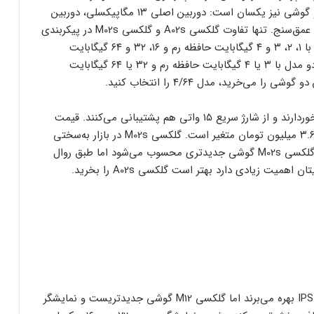
گرافیکی هم آدرنو ۵۰۶ است. ترکیب دوربین‌های این دو گوشی نیز یکسان است: دوربین اصلی ۱۳ مگاپیکسلی، دوربین
سلفی ۵ مگاپیکسلی و دو دوربین ۲ مگاپیکسلی ماکرو و عمق‌سنج. تنها تفاوت گلکسی A02s و گلکسی M02s در پیکربندی
رم و حافظه داخلی آنهاست. گلکسی A02s در چهار مدل با ۱، ۲، ۳ و ۴ گیگابایت حافظه رم و ۱۶، ۳۲ و ۶۴ گیگابایت
حافظه داخلی وارد بازار می‌شود اما گلکسی M02s فقط دو مدل با ۳ یا ۴ گیگابایت حافظه رم و ۳۲ یا ۶۴ گیگابایت
می‌خرید، مدل ۴/۶۴ را انتخاب کنید.
این دو گوشی از باتری مشابه ۵۰۰۰ میلی‌آمپر ساعتی برخوردارند و از شارژ سریع ۱۵ واتی هم پشتیبانی می‌کنند. قیمت
گلکسی A02s بسته به پیکربندی سخت‌افزاری از ۲.۸ تا ۳.۶ میلیون تومان متغیر است. گلکسی M02s در بازار به‌سختی
پیدا می‌شود اما قیمت مشابهی دارد. بنابراین با این‌که گلکسی M02s گوشی جدیدتری محسوب می‌شود اما طبق روال
میت زیادی دارد بهتر است گلکسی A02s را بخرید.
گلکسی A12 و گلکسی M12 هردو از نمایشگر ۶.۵ اینچی IPS بهره می‌برند اما گلکسی M12 گوشی جدیدتریست و نمایشگر