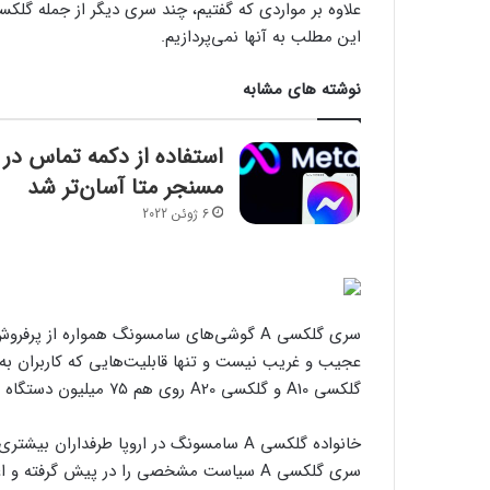
این مطلب به آنها نمی‌پردازیم.
نوشته های مشابه
استفاده از دکمه تماس در
مسنجر متا آسان‌تر شد
6 ژوئن 2022
سری گلکسی A گوشی‌های سامسونگ همواره از 
گلکسی A10 و گلکسی A20 روی هم ۷۵ میلیون دستگاه فروختند و بهترین‌های دنیای اندورید در سال ۲۰۱۹ لقب گرفتند.
خانواده گلکسی A سامسونگ در اروپا طرفدار
سری گلکسی A سیاست مشخصی را در پیش گرفته