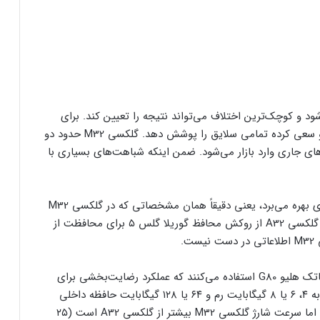
ود و کوچک‌ترین اختلاف می‌تواند نتیجه را تعیین کند. برای
همین سامسونگ با وسواس و دقت بیشتری جلو رفته و سعی کرده تمامی سلایق را پوشش دهد. گلکسی M32 حدود دو
ای جاری وارد بازار می‌شود. ضمن اینکه شباهت‌های بسیاری با
گلکسی A32 از نمایشگر ۶.۴ اینچی سوپر امولد ۹۰ هرتزی بهره می‌برد، یعنی دقیقاً همان مشخصاتی که در گلکسی M32
نیز می‌بینیم. هر دو نمایشگر رزولوشن فول اچ‌دی دارند. گلکسی A32 از روکش محافظ گوریلا گلس ۵ برای محافظت از
.
در بخش سخت‌افزار هر دو گوشی از چیپ میان‌رده مدیاتک هلیو G80 استفاده می‌کنند که عملکرد رضایت‌بخشی برای
استفاده عمومی و تا حدی گیمینگ دارد. این دو گوشی به ۴، ۶ یا ۸ گیگابایت رم و ۶۴ یا ۱۲۸ گیگابایت حافظه داخلی
مجهز شده‌اند. هر دو باتری ۵۰۰۰ میلی‌آمپر ساعتی دارند اما سرعت شارژ گلکسی M32 بیشتر از گلکسی A32 است (۲۵