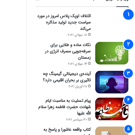
ائتلاف اوپک پلاس امروز در مورد
سیاست جدید تولید مذاکره
می‌کند
18 جولای 2021
نکات ساده و طلایی برای
صرفه‌جویی مصرف انرژی در
زمستان
14 جولای 2021
آینده‌ی دیجیتالی گیمینگ چه
تاثیری بر بحران اقلیمی دارد؟
28 آوریل 2021
پیام تسلیت به مناسبت ایام
شهادت حضرت فاطمه زهرا سلام
الله علیها
30 سپتامبر 2021
کتاب واقعه عاشورا و پاسخ به