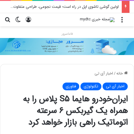
اولین گوشی تاشوی اپل در راه است؛ قیمت نجومی، طراحی متفاوت و زمان رونمایی احتمالی
منو
ورود
تغییر پو
جس
فاماسرور
خانه
/
اخبار آی تی
اخبار آی تی
تکنولوژی
فناوری
ایران‌خودرو هایما S5 پلاس را به
همراه یک گیربکس ۶ سرعته
اتوماتیک راهی بازار خواهد کرد