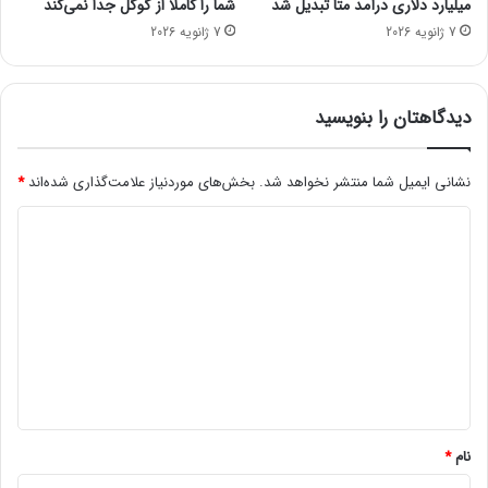
میلیارد دلاری درآمد متا تبدیل شد
شما را کاملاً از گوگل جدا نمی‌کند
س
7 ژانویه 2026
7 ژانویه 2026
و
ن
گ
ر
دیدگاهتان را بنویسید
ا
ب
خ
نشانی ایمیل شما منتشر نخواهد شد.
بخش‌های موردنیاز علامت‌گذاری شده‌اند
*
ر
د
ی
م
ی
؟
د
گ
ا
ه
*
نام
*