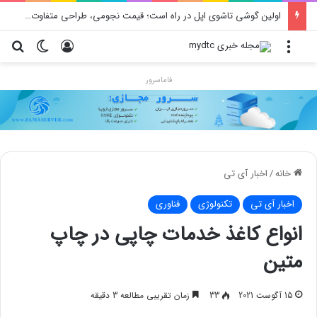
محدودیت جدید اینستاگرام: هر پست فقط پنج هشتگ
منو
ورود
تغییر پو
جس
فاماسرور
خانه
/
اخبار آی تی
اخبار آی تی
تکنولوژی
فناوری
انواع کاغذ خدمات چاپی در چاپ
متین
15 آگوست 2021
33
زمان تقریبی مطالعه 3 دقیقه