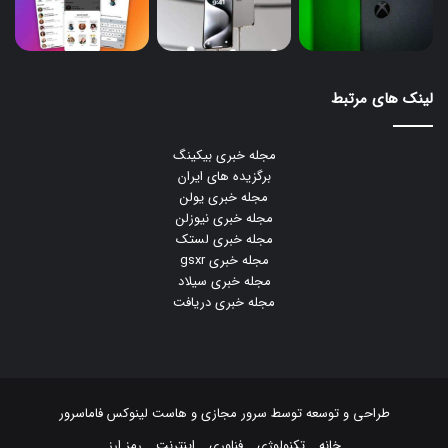
لینک های مرتبط
مجله خبری بیکینگ
برگزیده های ایران
مجله خبری یولن
مجله خبری نیوزلن
مجله خبری لستک
مجله خبری gsxr
مجله خبری سیلاد
مجله خبری دریافت
طراحی و توسعه توسط
سرور مجازی
و
هاست لینوکس
فاماسرور
خانه
تکنولوژی
فناوری
اینترنت
رمز ارز