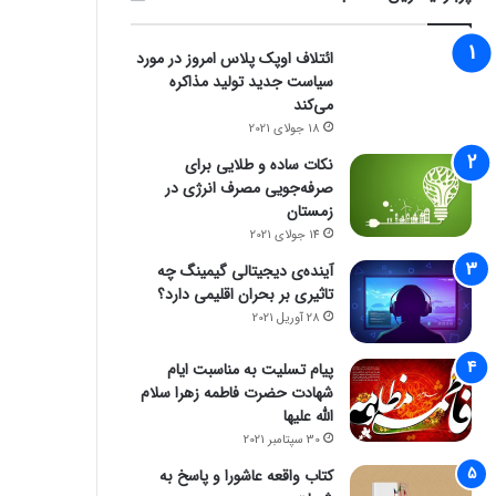
ائتلاف اوپک پلاس امروز در مورد
سیاست جدید تولید مذاکره
می‌کند
18 جولای 2021
نکات ساده و طلایی برای
صرفه‌جویی مصرف انرژی در
زمستان
14 جولای 2021
آینده‌ی دیجیتالی گیمینگ چه
تاثیری بر بحران اقلیمی دارد؟
28 آوریل 2021
پیام تسلیت به مناسبت ایام
شهادت حضرت فاطمه زهرا سلام
الله علیها
30 سپتامبر 2021
کتاب واقعه عاشورا و پاسخ به