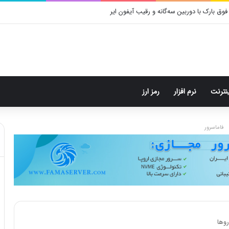
ینترنت
نرم افزار
رمز ارز
فاماسرور
وها