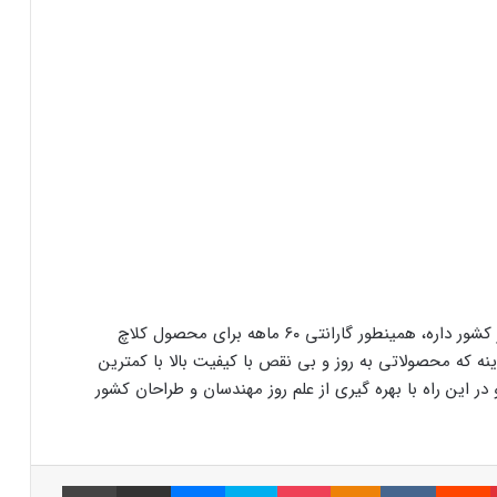
شرکت اتاکو بیشتر از ۲۰۰ نمایندگی کلاچ برقی در سراسر کشور داره، همینطور گارانتی ۶۰ ماهه برای محصول کلاچ
نه که محصولاتی به روز و بی نقص با کیفیت بالا با کمترین
 در این راه با بهره گیری از علم روز مهندسان و طراحان کشور
پینتریست
Reddit
VKontakte
Odnoklassniki
پاکت
اسکایپ
مسنجر
اشتراک گذاری با ایمیل
چاپ