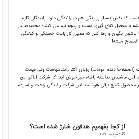
ت که نقش بسیار پر رنگی هم در رانندگی دارد. رانندگان تازه
 همیشه با معضل کلاچ گیری دست و پنجه نرم می کنند؛ مخصوصا در
 با پاشون بگیرن و رها کنن که همین کار باعث خستگی و کلافگی
 افتضاح میشه!
 (اصطلاحاً دنده اتومات) رؤیای اکثر راننده­هاست ولی قیمت
د این ماشینارو نداشته باشه، خبر خوش اینه که شرکت اتاکو این
 از محصول کلاچ برقی هوشمند این شرکت رانندگی راحت و آسوده
از کجا بفهمیم هدفون شارژ شده است؟
6 سپتامبر 2021