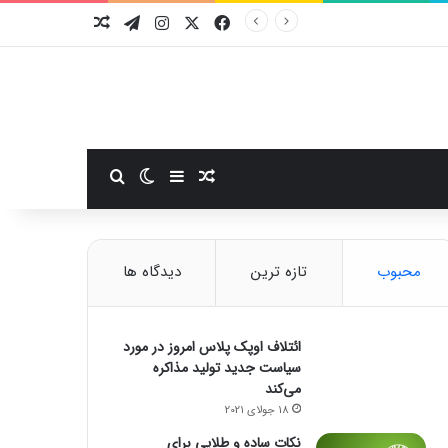
فیسبوک
ایکس
اینستاگرام
تلگرام
نوشته تصادفی
سایدبار
نوشته تصادفی
تغییر پوسته
جستجو برای
محبوب
تازه ترین
دیدگاه ها
ائتلاف اوپک پلاس امروز در مورد
سیاست جدید تولید مذاکره
می‌کند
18 جولای 2021
نکات ساده و طلایی برای