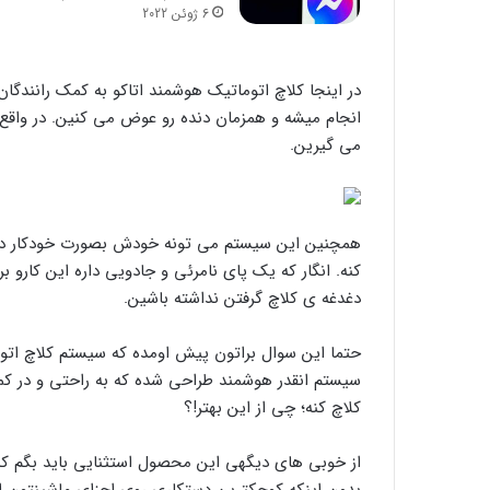
6 ژوئن 2022
در اینجا کلاچ اتوماتیک هوشمند اتاکو به کمک رانندگان
انجام میشه و همزمان دنده رو عوض می کنین. در واقع ب
می گیرین.
همچنین این سیستم می تونه خودش بصورت خودکار در موا
کنه. انگار که یک پای نامرئی و جادویی داره این کارو بر
دغدغه ی کلاچ گرفتن نداشته باشین.
حتما این سوال براتون پیش اومده که سیستم کلاچ اتوم
سیستم انقدر هوشمند طراحی شده که به راحتی و در ک
کلاچ کنه؛ چی از این بهتر!؟
از خوبی های دیگه­ی این محصول استثنایی باید بگم که
بدون اینکه کوچکترین دستکاری روی اجزای ماشینتون ان