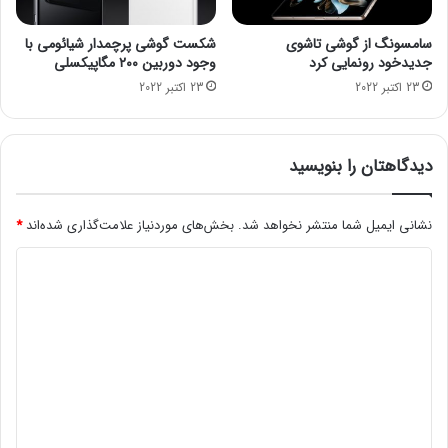
ا
و
د
و
سامسونگ از گوشی تاشوی
شکست گوشی پرچمدار شیائومی با
ی
س
جدیدخود رونمایی کرد
وجود دوربین ۲۰۰ مگاپیکسلی
ن
ا
23 اکتبر 2022
23 اکتبر 2022
ی
ی
ر
ر
و
ا
/
ر
دیدگاهتان را بنویسید
م
ز
ح
ه
ر
ا
نشانی ایمیل شما منتشر نخواهد شد.
بخش‌های موردنیاز علامت‌گذاری شده‌اند
*
ا
ی
د
ب
خ
ی
ا
ی
ا
ر
د
ن
ج
:
ی
گ
3
ت
ا
0
ب
ه
ه
د
ز
ی
*