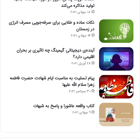
تولید مذاکره می‌کند
س
ا
18 جولای 2021
ل
نکات ساده و طلایی برای صرفه‌جویی مصرف انرژی
ت
در زمستان
ح
14 جولای 2021
و
ی
آینده‌ی دیجیتالی گیمینگ چه تاثیری بر بحران
ل
اقلیمی دارد؟
م
28 آوریل 2021
ی‌
د
پیام تسلیت به مناسبت ایام شهادت حضرت فاطمه
ه
زهرا سلام الله علیها
م
30 سپتامبر 2021
کتاب واقعه عاشورا و پاسخ به شبهات
9 جولای 2021