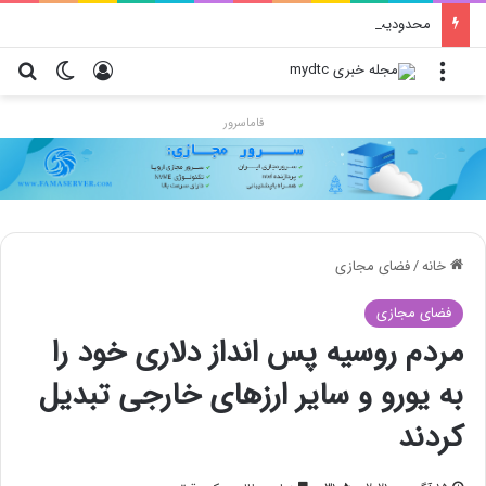
محدودیت جدید اینستاگرام: هر پست فقط پنج هشتگ
منو
ورود
تغییر پو
جس
فاماسرور
خانه
/
فضای مجازی
فضای مجازی
مردم روسیه پس انداز دلاری خود را
به یورو و سایر ارزهای خارجی تبدیل
کردند