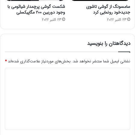
ر
و
سامسونگ از گوشی تاشوی
شکست گوشی پرچمدار شیائومی با
د
ل
جدیدخود رونمایی کرد
وجود دوربین ۲۰۰ مگاپیکسلی
م
ت
23 اکتبر 2022
23 اکتبر 2022
ر
س
ا
ی
م
ز
س
د
دیدگاهتان را بنویسید
ت
ه
ر
م
د
ح
نشانی ایمیل شما منتشر نخواهد شد.
بخش‌های موردنیاز علامت‌گذاری شده‌اند
*
ک
م
د
ن
ا
ن
ی
ی
د
ت
د
ک
ر
گ
د
ا
ن
ه
د
*