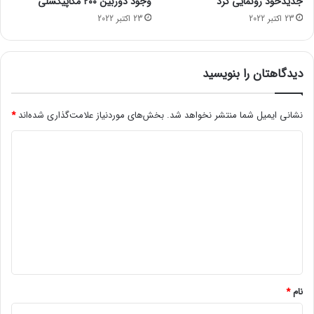
جدیدخود رونمایی کرد
وجود دوربین ۲۰۰ مگاپیکسلی
ر
23 اکتبر 2022
23 اکتبر 2022
ی
ا
ل
ب
دیدگاهتان را بنویسید
ر
ز
و
نشانی ایمیل شما منتشر نخواهد شد.
بخش‌های موردنیاز علامت‌گذاری شده‌اند
*
ج
د
و
د
ی
ن
د
د
ا
گ
ر
ا
د
ه
*
نام
*