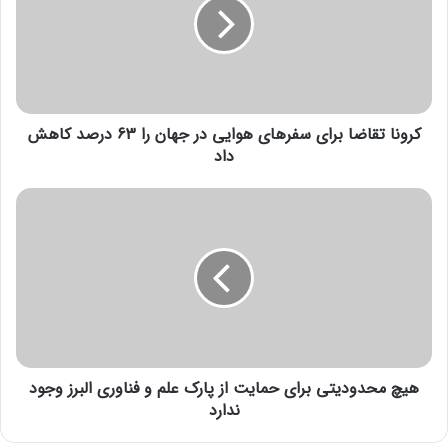
ن
ا
ت
ق
ا
ض
کرونا تقاضا برای سفرهای هوایی در جهان را 63 درصد کاهش
ا
ب
داد
ر
ا
ه
ی
ی
س
چ
ف
م
ر
ح
ه
د
ا
و
ی
د
ه
ی
و
هیچ محدودیتی برای حمایت از پارک علم و فناوری البرز وجود
ت
ا
ی
ندارد
ی
ب