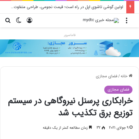
اولین گوشی تاشوی اپل در راه است؛ قیمت نجومی، طراحی متفاوت و زمان رونمایی احتمالی
منو
ورود
تغییر پو
جس
فاماسرور
خانه
/
فضای مجازی
فضای مجازی
خرابکاری پرسنل نیروگاهی در سیستم‌
توزیع برق تکذیب شد
9 جولای 2021
32
زمان مطالعه کمتر از یک دقیقه