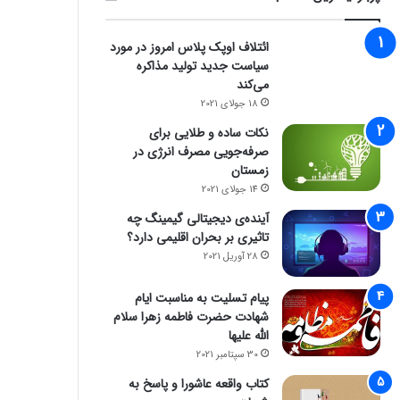
ائتلاف اوپک پلاس امروز در مورد
سیاست جدید تولید مذاکره
می‌کند
18 جولای 2021
نکات ساده و طلایی برای
صرفه‌جویی مصرف انرژی در
زمستان
14 جولای 2021
آینده‌ی دیجیتالی گیمینگ چه
اخبار آی تی
تاثیری بر بحران اقلیمی دارد؟
28 آوریل 2021
6 ژوئن 2022
از کجا سرور مجازی ب
پیام تسلیت به مناسبت ایام
شهادت حضرت فاطمه زهرا سلام
الله علیها
30 سپتامبر 2021
کتاب واقعه عاشورا و پاسخ به