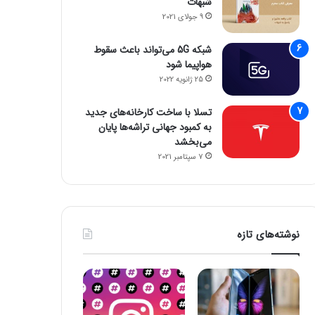
شبهات
6 ژوئن 2022
6 ژوئن 2022
9 جولای 2021
فقط ۱۰ روز تا پایان مهلت شرکت در جشنوارۀ تولید محتوای دانا
پوشش 5G در تمام مراکز استان‌ها و شهرهای اصلی؛ برنامۀ ایرانسل برای دو سال آینده
کلیک، بهترین راه برای راه اندازی استارت آپ ها و برندسازی
شبکه 5G می‌تواند باعث سقوط
هواپیما شود
25 ژانویه 2022
تسلا با ساخت کارخانه‌های جدید
به کمبود جهانی تراشه‌ها پایان
می‌بخشد
7 سپتامبر 2021
نوشته‌های تازه