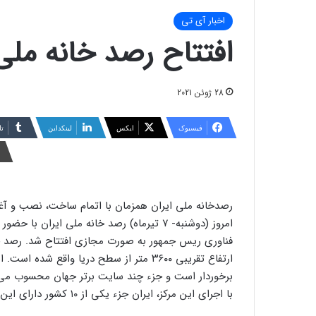
اخبار آی تی
افتتاح رصد خانه ملی
28 ژوئن 2021
فیسبوک
ایکس
لینکداین
تا
رصدخانه ملی ایران همزمان با اتمام ساخت، نصب و آغا
امروز (دوشنبه- ۷ تیرماه) رصد خانه ملی ای
فناوری ریس جمهور به صورت مجازی افتتاح شد. رصد خا
ارتفاع تقریبی ۳۶۰۰ متر از سطح دریا واقع 
برخوردار است و جزء چند سایت برتر جهان محسوب می
با اجرای این مرکز، ایران جزء یکی از ۱۰ کشور دارای این تجهیزات می شود.