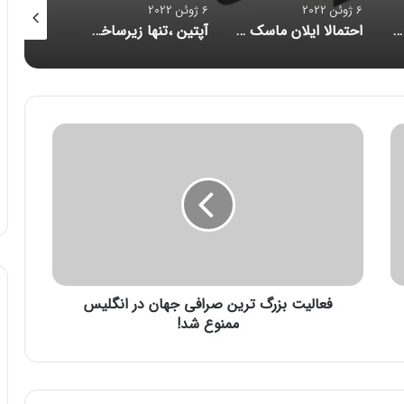
6 ژوئن 2022
6 ژوئن 2022
6 ژوئن 2022
از کجا سرور مجازی بخریم؟
احتمالا ایلان ماسک توئیتر را می خرد
آپتین ،تنها زیرساخت ارتباطات بیسیم ابری در ایران
ف
ع
ا
ل
ی
ت
ب
ز
ر
فعالیت بزرگ ترین صرافی جهان در انگلیس
گ
ت
ممنوع شد!
ر
ی
ن
ص