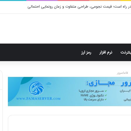
رام: هر پست فقط پنج هشتگ
ینترنت
نرم افزار
رمز ارز
فاماسرور