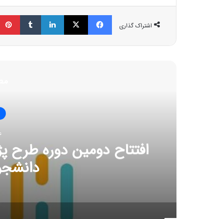
فیسبوک
ایکس
لینکداین
تامبلر
اشتراک گذاری
مط
ا
6 ژوئن
افتتاح دومین دوره طرح پژ
دانشجو