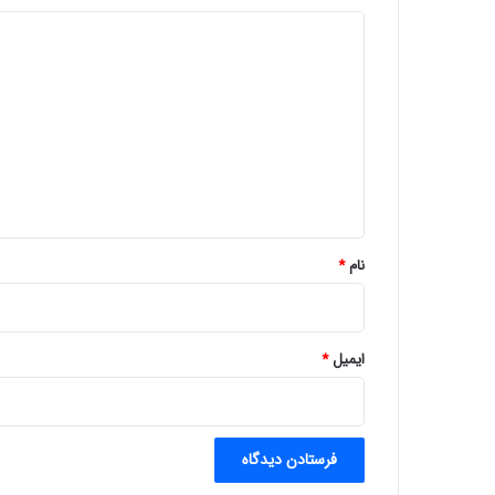
د
ی
د
گ
ا
ه
*
نام
*
ایمیل
*