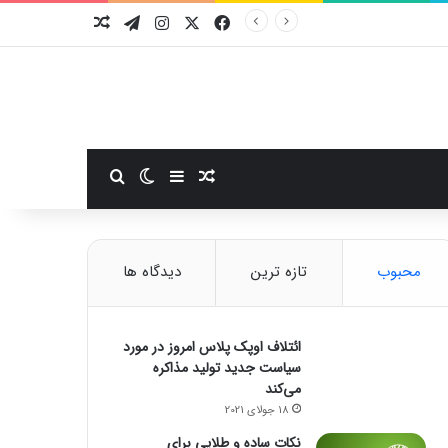
فیسبوک
ایکس
اینستاگرام
تلگرام
نوشته تصادفی
سایدبار
نوشته تصادفی
تغییر پوسته
جستجو برای
محبوب
تازه ترین
دیدگاه ها
ائتلاف اوپک پلاس امروز در مورد
سیاست جدید تولید مذاکره
می‌کند
18 جولای 2021
نکات ساده و طلایی برای