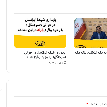
ر
ا
ف
ی
ج
ه
ا
ن
د
ر
نه یک انتخاب، بلکه یک
پایداری شبکۀ ایرانسل در حوالی
ا
«سرجنگل» با وجود وقوع زلزله
ن
6 ژوئن 2022
گ
ل
ی
س
م
م
ن
و
ع
گذاری شده‌اند
*