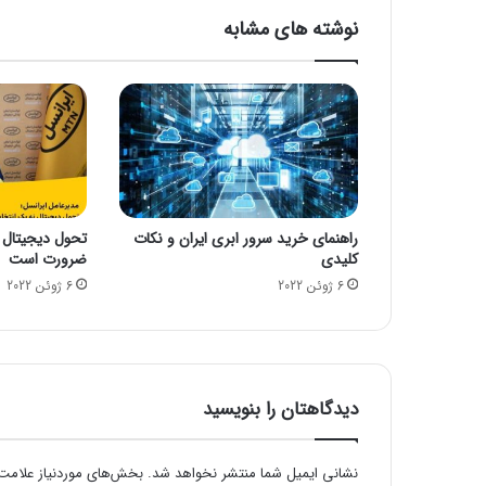
r
نوشته های مشابه
v
e
r
7
.
0
u
2
b
راهنمای خرید سرور ابری ایران و نکات
تحول دیجیتال 
کلیدی
ضرورت است
6 ژوئن 2022
6 ژوئن 2022
دیدگاهتان را بنویسید
نشانی ایمیل شما منتشر نخواهد شد.
بخش‌های موردنیاز علامت‌