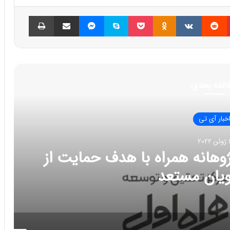
پینتریست
Reddit
VKontakte
Odnoklassniki
پاکت
اسکایپ
مسنجر
اشتراک گذاری با ایمیل
چاپ
العه بعدی
خبار آی تی
 2022
وهانه همراه با هدف حمایت از
یان مستعد