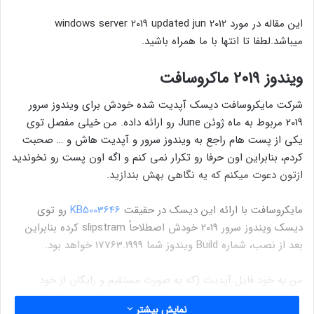
این مقاله در مورد windows server 2019 updated jun 2012
میباشد.لطفا تا انتها با ما همراه باشید.
ویندوز 2019 ماکروسافت
شرکت مایکروسافت دیسک آپدیت شده خودش برای ویندوز سرور
2019 مربوط به ماه ژوئن June رو ارائه داده. من خیلی مفصل توی
یکی از پست هام راجع به ویندوز سرور و آپدیت هاش و … صحبت
کردم، بنابراین اون حرفا رو تکرار نمی کنم و اگه اون پست رو نخوندید
ازتون دعوت میکنم که یه نگاهی بهش بندازید.
مایکروسافت با ارائه این دیسک در حقیقت
KB5003646
رو توی
دیسک ویندوز سرور 2019 خودش اصطلاحاً slipstram کرده بنابراین
بعد از نصب، شماره Build ویندوز شما 17763.1999 خواهد بود.
من به خود فایل آپدیت (که به صورت مستقیم و رایگان از خود
مایکروسافت قابل دریافت هست) هم براتون لینک میدم که اگه
نمایش بیشتر