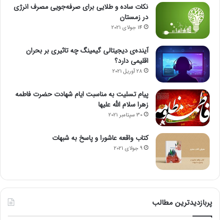
نکات ساده و طلایی برای صرفه‌جویی مصرف انرژی
Volume Edition Disk (Build 17763.1999)
در زمستان
14 جولای 2021
windows server 2019
windows server
آینده‌ی دیجیتالی گیمینگ چه تاثیری بر بحران
windows server 2019 updated jun 2012
اقلیمی دارد؟
28 آوریل 2021
windows server2019
دانلود ویندوز سرور 2019
پیام تسلیت به مناسبت ایام شهادت حضرت فاطمه
نحوه فعال سازی برای دیسک Volume
زهرا سلام الله علیها
30 سپتامبر 2021
ویندوز سرور 2019
کتاب واقعه عاشورا و پاسخ به شبهات
9 جولای 2021
پربازدیدترین مطالب