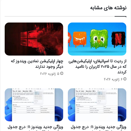
و
r
نوشته های مشابه
ق
S
ر
e
ا
r
ر
v
ب
e
و
r
د
7
ن
.
س
0
از ردیت تا اسپاتیفای؛ اپلیکیشن‌هایی
چهار اپلیکیشن نمادین ویندوز که
خ
u
که در سال ۲۰۲۵ کاربران را ناامید
دیگر وجود ندارند
windows server 2019 updated jun 2012
ه
2
کردند
5 ژانویه 2026
ب
b
6 ژانویه 2026
ا
ز
س
ا
ز
ی
س
Volume Edition Disk (Build 17763.1999)
گ‌
ویژگی جدید ویندوز ۱۱: درج جدول
ویژگی جدید ویندوز ۱۱: درج جدول
ه