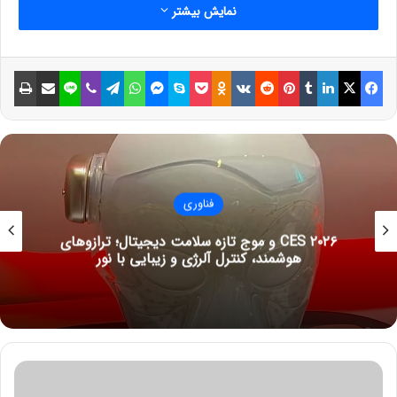
پس به نوعی می‌توان گفت که تراشه‌های ۱۰ نانومتری اینتل هم‌رده
نمایش بیشتر
تراشه‌های ۷ نانومتری TSMC یا سامسونگ است. این مسئله در
مقایسه محصولات اینتل و AMD به خوبی دیده می‌شود.
فیسبوک
ایکس
لینکداین
تامبلر
پینتریست
Reddit
VKontakte
Odnoklassniki
پاکت
اسکایپ
مسنجر
واتس آپ
تلگرام
وایبر
لاین
اشتراک گذاری با ایمیل
چاپ
فناوری
CES ۲۰۲۶ و موج تازه سلامت دیجیتال؛ ترازوهای
هوشمند، کنترل آلرژی و زیبایی با نور
نوشته های مشابه
پ
استفاده از دکمه تماس در مسنجر
ر