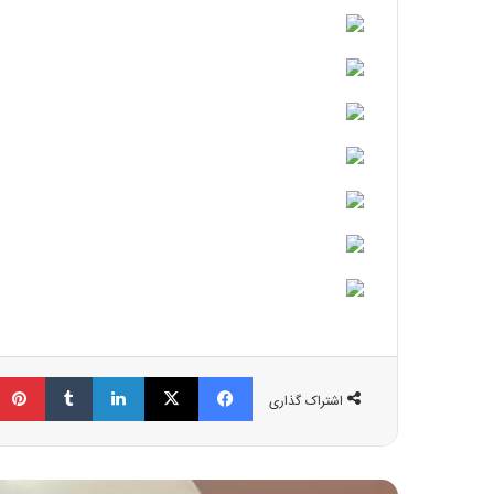
فیسبوک
ایکس
لینکداین
تامبلر
اشتراک گذاری