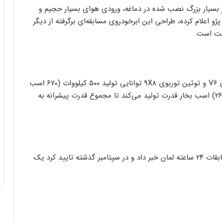
حی جالب پژو ۹X8 باید به اسپلیتر بسیار بزرگ نصب شده در دماغه، ورودی هوای بسیار حجیم و
ور که پژو اعلام کرده، طراحی این ابرخودروی مسابقه‌ای برگرفته از دیگر
کت است.
بر اساس تست‌های داینوی انجام شده، موتور ۲.۶ لیتری V6 و توئین توربوی ۹X8 توانایی تولید ۵۰۰ کیلووات (۶۷۰ اسب
بخار) قدرت را دارد. موتور الکتریکی نیز ۲۰۰ کیلووات (۲۶۸) اسب بخار قدرت تولید می‌کند تا مجموع قدرت پیشرانه به
گفتنی است پژو در نوامبر ۲۰۱۹ بود که از بازگشت به مسابقات ۲۴ ساعته لمان خبر داد و در سپتامبر گذشته تایید کرد یک