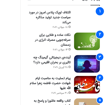
ائتلاف اوپک پلاس امروز در مورد
سیاست جدید تولید مذاکره
می‌کند
18 جولای 2021
نکات ساده و طلایی برای
صرفه‌جویی مصرف انرژی در
زمستان
14 جولای 2021
آینده‌ی دیجیتالی گیمینگ چه
تاثیری بر بحران اقلیمی دارد؟
28 آوریل 2021
پیام تسلیت به مناسبت ایام
شهادت حضرت فاطمه زهرا سلام
الله علیها
30 سپتامبر 2021
کتاب واقعه عاشورا و پاسخ به