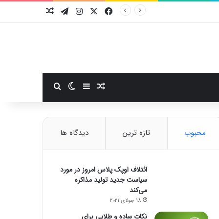
فیسبوک
ایکس
اینستاگرام
تلگرام
نوشته تصادفی
سایدبار
نوشته تصادفی
تغییر پوسته
جستجو برای
محبوب
تازه ترین
دیدگاه ها
ائتلاف اوپک پلاس امروز در مورد
سیاست جدید تولید مذاکره
می‌کند
18 جولای 2021
نکات ساده و طلایی برای