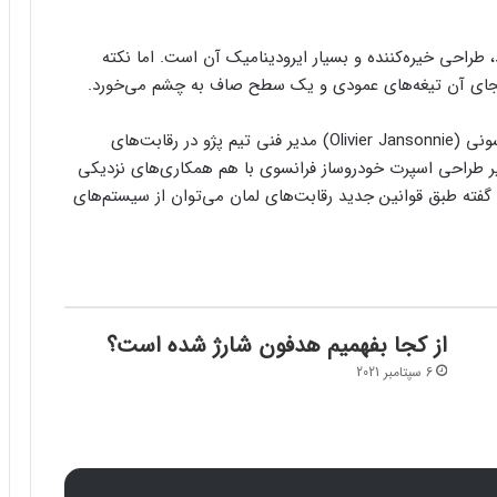
 پژو ۹X8 جلب توجه می‌کند، طراحی خیره‌کننده و بسیار ایرودینامیک آن است. اما نکته
 بجای آن تیغه‌های عمودی و یک سطح صاف به چشم می‌خورد.
به منظور دستیابی به ایرودینامیک پیشرفته، الیویر جانسونی (Olivier Jansonnie) مدیر فنی تیم پژو در رقابت‌های
و ماتیاس هوسان (Matthias Hossann) مدیر طراحی اسپرت خودروساز فرانسوی با هم همکاری‌های نزدیکی
داشته‌اند. آقای جانسونی در رابطه با طراحی خاص ۹X8 گفته طبق قوانین جدید رقابت‌های لمان می‌توان از سیستم‌های
از کجا بفهمیم هدفون شارژ شده است؟
6 سپتامبر 2021