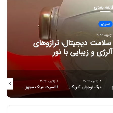
العه بعدی
فناوری
202
ج تازه سلامت دیجیتال؛ ترازوهای
رژی و زیبایی با نور
8 ژانویه 2026
8 ژانویه 2026
8 ژانویه 2026
راز فروکش‌کردن موج DeepSeek در بازار هوش مصنوعی
مرگ نوجوان آمریکایی پس از دریافت توصیه‌های خطرناک از ChatGPT
کانسپت عینک مجهز به هوش مصنوعی رونمایی شد