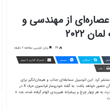
شد؛ عصاره‌ای از مهندسی و
ن ۲۰۲۲
32
زمان تقریبی مطالعه 2 دقیقه
مبلر
اسکایپ
مسنجر
اشتراک گذاری با ایمیل
چاپ
پژو اولین تصاویر از ابرخودروی هیبریدی ۹X8 را منتشر کرد. این اتومبیل مسابقه‌ای جذاب و هیجان‌انگیز برای
رقابت‌های ۲۴ ساعته لمان توسعه یافته و سال آینده در آن حضور خواهد یافت. به گفته خودروساز فرانسوی حرف X در
نام این ابرخودروی ۹۴۰ اسب بخاری از سیستم انتقال قدرت به هر چهار چرخ و پیشرانه هیبریدی الهام گرفته شده، عدد ۸
ت.