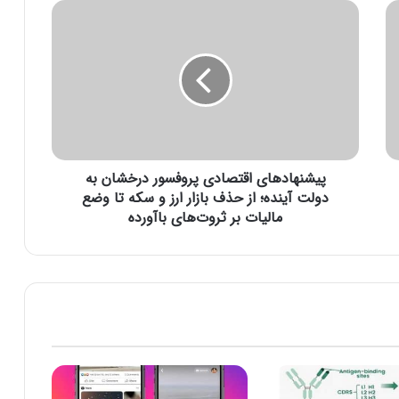
پ
ی
ش
ن
ه
ا
د
ه
ا
پیشنهادهای اقتصادی پروفسور درخشان به
ی
ا
دولت آینده؛ از حذف بازار ارز و سکه تا وضع
ق
مالیات بر ثروت‌های باآورده
ت
ص
ا
د
ی
پ
ر
و
ف