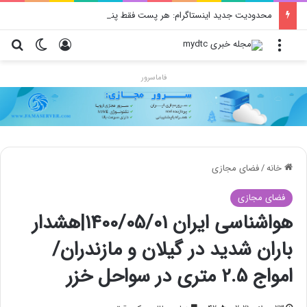
محدودیت جدید اینستاگرام: هر پست فقط پنج هشتگ
منو
ورود
تغییر پو
جس
فاماسرور
خانه
/
فضای مجازی
فضای مجازی
هواشناسی ایران 1400/05/01|هشدار
باران شدید در گیلان و مازندران/
امواج 2.5 متری در سواحل خزر