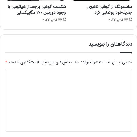
م
ب
سامسونگ از گوشی تاشوی
شکست گوشی پرچمدار شیائومی با
ی‌
خ
جدیدخود رونمایی کرد
وجود دوربین ۲۰۰ مگاپیکسلی
د
ی
23 اکتبر 2022
23 اکتبر 2022
ه
ز
د
؛
[
م
ت
ه
دیدگاهتان را بنویسید
م
م
ا
ت
ش
ر
نشانی ایمیل شما منتشر نخواهد شد.
بخش‌های موردنیاز علامت‌گذاری شده‌اند
*
ا
ی
د
ک
ن
ن
ر
ی
ی
ا
د
د
ه
]
ک
گ
ا
ا
ر
ه
غ
ل
*
ب