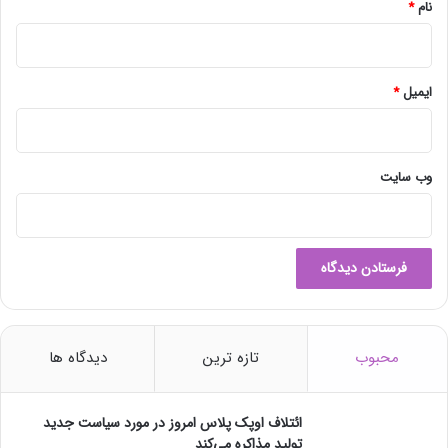
ه
نام
*
ب
ر
ت
ن
ایمیل
*
ش
آ
ب
ی
وب‌ سایت
ا
س
ت
ا
ن
خ
و
ز
محبوب
تازه ترین
دیدگاه ها
س
ت
ا
ائتلاف اوپک پلاس امروز در مورد سیاست جدید
ن
تولید مذاکره می‌کند