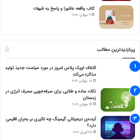
کتاب واقعه عاشورا و پاسخ به شبهات
9 جولای 2021
آخرین قیمت رمزارزها (۲۵ تیرماه ۱۴۰۴)
به‌روزرسانی قیمت ارزهای دیجیتالی
این رده حاوی تغییرات قیمتی ۱۰ ارز دیجیتالی بزرگ از نظر ارزش بازار
پربازدیدترین مطالب
است.
ائتلاف اوپک پلاس امروز در مورد سیاست جدید تولید
مذاکره می‌کند
– بیت‌کوین
18 جولای 2021
نکات ساده و طلایی برای صرفه‌جویی مصرف انرژی در
قیمت: ۱۱۷ هزار و ۴۶۷.۷۳ دلار
زمستان
تغییرات قیمتی ۲۴ ساعت گذشته: ۰.۳۴ درصد افزایش
14 جولای 2021
تغییرات قیمتی یک هفته اخیر: ۸.۳۲ درصد افزایش
آینده‌ی دیجیتالی گیمینگ چه تاثیری بر بحران اقلیمی
دارد؟
– اتریوم
28 آوریل 2021