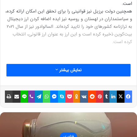
است.
همچنین دولت برزیل نیز قوانینی را برای تحقق این امکان ارائه کرده،‌
و سیاستمداران در لهستان و روسیه نیز ایده اضافه کردن ارز دیجیتال
به ترازنامه کشورهای خود را تایید کرده‌اند. السالوادور نیز از سال ۲۰۲۱
بیت‌کوین ذخیره کرده است و این ارز به عنوان ارز قانونی، انتخاب
کرده است.
نمایش بیشتر
آخرین اخبار و تحلیل ارزهای دیجیتال
در حال حاضر مجموع ارزش بازار جهانی ارزهای دیجیتال حدود ۳.۴
فیسبوک
ایکس
لینکداین
تامبلر
پینتریست
Reddit
VKontakte
Odnoklassniki
پاکت
اسکایپ
مسنجر
واتس آپ
تلگرام
وایبر
لاین
اشتراک گذاری با ایمیل
چاپ
تریلیون دلار برآورد می‌شود،‌ضمن آنکه ۵۶.۱۴ درصد کل بازار ارزهای
دیجیتال در اختیار بیت‌کوین است.
نوشته های مشابه
استفاده از دکمه تماس در مسنجر
فناوری