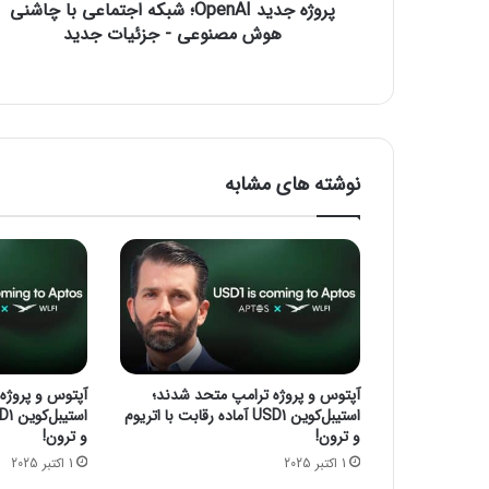
پروژه جدید OpenAI؛ شبکه اجتماعی با چاشنی
O
p
هوش مصنوعی - جزئیات جدید
e
n
A
I
؛
ش
نوشته های مشابه
ب
ک
ه
ا
ج
ت
م
ا
ع
آپتوس و پروژه ترامپ متحد شدند؛
آپتوس و پروژه
ی
استیبل‌کوین USD1 آماده رقابت با اتریوم
ب
و ترون!
و ترون!
ا
1 اکتبر 2025
1 اکتبر 2025
چ