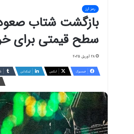
رمز ارز
بازگشت شتاب صعودی ب
سطح قیمتی برای خر
28 آوریل 2025
فیسبوک
ایکس
لینکداین
تا