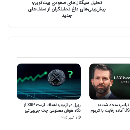
تحلیل سیگنال‌های صعودی بیت‌کوین؛
ا
ل‌
پیش‌بینی‌های داغ تحلیلگران از سقف‌های
ه
جدید
ا
ی
ص
ع
و
د
ی
ب
ی
ت‌
ک
و
ی
ن
 ترامپ متحد شدند؛
ریپل در آپتوبر؛ اهداف قیمت XRP از
؛
استیبل‌کوین USD1 آماده رقابت با اتریوم
نگاه هوش مصنوعی چت جی‌پی‌تی
پ
1 اکتبر 2025
ی
ش‌