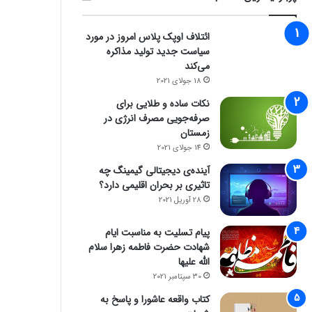
ائتلاف اوپک پلاس امروز در مورد
سیاست جدید تولید مذاکره
می‌کند
18 جولای 2021
نکات ساده و طلایی برای
صرفه‌جویی مصرف انرژی در
زمستان
14 جولای 2021
آینده‌ی دیجیتالی گیمینگ چه
تاثیری بر بحران اقلیمی دارد؟
28 آوریل 2021
پیام تسلیت به مناسبت ایام
شهادت حضرت فاطمه زهرا سلام
الله علیها
30 سپتامبر 2021
کتاب واقعه عاشورا و پاسخ به