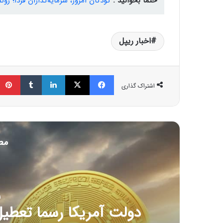
حتما بخوانید :
کودکان امروز، سرمایه‌گذاران فردا؛ رون
اخبار ریپل
فیسبوک
ایکس
لینکداین
تامبلر
اشتراک گذاری
مط
1 اکت
دولت آمریکا رسما تعطی