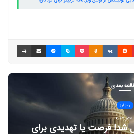
مایی نوبیتکس از اولین ویژه‌نامه کریپتو برای کودکان!
پینتریست
Reddit
VKontakte
Odnoklassniki
پاکت
اسکایپ
مسنجر
اشتراک گذاری با ایمیل
چاپ
العه بعدی
رمز ارز
بر 2025
ل شد! فرصت یا تهدیدی برای