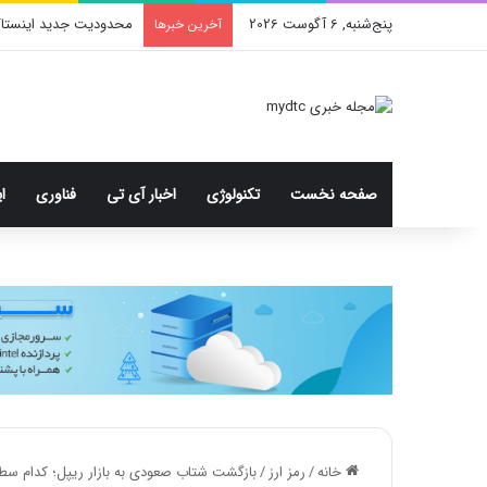
پنج‌شنبه, 6 آگوست 2026
محدودیت جدید اینستا
آخرین خبرها
صفحه نخست
تکنولوژی
اخبار آی تی
فناوری
ا
خانه
/
رمز ارز
/
بازگشت شتاب صعودی به بازار ریپل؛ کدام سط