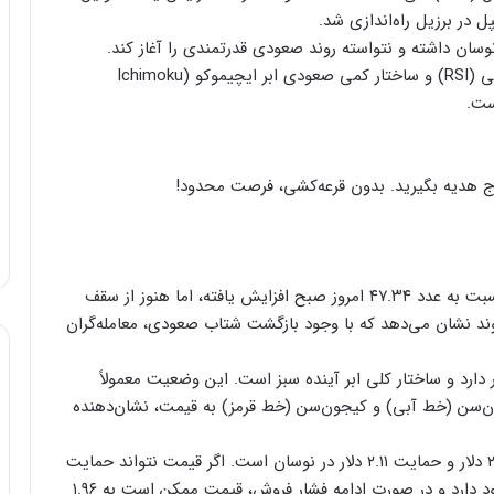
ان داشته و نتواسته روند صعودی قدرتمندی را آغاز کند.
در این میان، شرایطی مانند بازگشت شاخص قدرت نسبی (RSI) و ساختار کمی صعودی ابر ایچیموکو (Ichimoku
در حال حاضر، شاخص RSI ریپل به ۵۸.۳۶ رسیده که نسبت به عدد ۴۷.۳۴ امروز صبح افزایش یافته، اما هنوز از سقف
 روند نشان می‌دهد که با وجود بازگشت شتاب صعودی، معامله‌گران
ار دارد و ساختار کلی ابر آینده سبز است. این وضعیت معمولاً
ان‌سن (خط آبی) و کیجون‌سن (خط قرمز) به قیمت، نشان‌دهنده‌
در زمان نگارش این خبر، ریپل بین سطوح مقاومت ۲.۳۰ دلار و حمایت ۲.۱۱ دلار در نوسان است. اگر قیمت نتواند حمایت
۲.۱۱ دلار را حفظ کند، احتمال افت تا سطح ۲.۰۴ دلار وجود دارد و در صورت ادامه‌ فشار فروش، قیمت ممکن است به ۱.۹۶