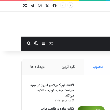
فیسبوک
ایکس
اینستاگرام
تلگرام
نوشته تصادفی
سایدبار
نوشته تصادفی
تغییر پوسته
جستجو برای
محبوب
تازه ترین
دیدگاه ها
ائتلاف اوپک پلاس امروز در مورد
سیاست جدید تولید مذاکره
می‌کند
18 جولای 2021
نکات ساده و طلایی برای