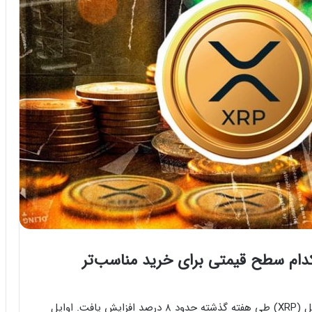
کدام سطح قیمتی برای خرید مناسب‌تر
زمان مطالعه: 2 دقیقهبر اساس داده‌های بازار، قیمت ریپل (XRP) طی هفته‌ گذشته حدود ۸ درصد افزایش یافت. اوایل