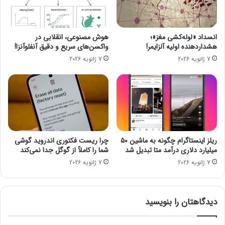
ح
ی
و
و
ل
ف
انسداد «لوله‌کشی مغز»؛
هوش مصنوعی، انقلابی در
م
ض
هشداردهنده اولیه آلزایمر!
واکسن‌های سریع و دقیق آنفلوآنزا!
ی‌
ا
7 ژانویه 2026
7 ژانویه 2026
ک
ی
ن
ا
د
ب
؟
ر
ی
؛
س
ر
ریلز اینستاگرام چگونه به ماشین ۵۰
چرا ریست فکتوری اندروید گوشی
م
میلیارد دلاری درآمد متا تبدیل شد
شما را کاملاً از گوگل جدا نمی‌کند
ا
7 ژانویه 2026
7 ژانویه 2026
ی
ه‌
گ
ذ
دیدگاهتان را بنویسید
ا
ر