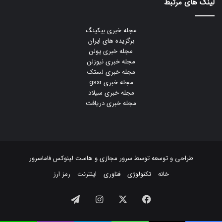
لینک های مرتبط
مجله خبری بیکینگ
برگزیده های ایران
مجله خبری یولن
مجله خبری نیوزلن
مجله خبری لستک
مجله خبری gsxr
مجله خبری سیلاد
مجله خبری دریافت
طراحی و توسعه توسط
سرور مجازی
و
هاست لینوکس
فاماسرور
خانه
تکنولوژی
فناوری
اینترنت
رمز ارز
فیسبوک
ایکس
اینستاگرام
تلگرام