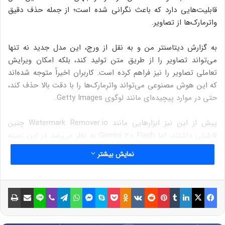
قابلیت‌هایی دارد که باعث نگرانی شده است؛ از جمله حذف دقیق
واترمارک‌ها از تصاویر.
به گزارش دیتاسنتر من و به نقل از ورج، این مدل جدید نه تنها
می‌تواند تصاویر را از طریق متن تولید کند، بلکه امکان ویرایش
تعاملی تصاویر را نیز فراهم کرده است. کاربران اخیراً متوجه شده‌اند
که این هوش مصنوعی می‌تواند واترمارک‌ها را با دقت بالا حذف کند،
حتی در موارد پیچیده‌ای مانند لوگوی Getty Images.
پیش از این نیز ابزارهایی مانند Watermark Remover.io چنین
قابلیتی داشتند، اما Gemini 2.0 Flash به نظر می‌رسد در این زمینه
دقیق‌تر و قدرتمندتر است. هرچند پس از حذف واترمارک، این مدل
نمایش بیشتر
علامت SynthID (ویرایش با هوش مصنوعی) را جایگزین می‌کند، اما
همان‌طور که تجربه نشان داده، این علامت‌ها نیز با هوش مصنوعی
قابل حذف هستند.
فیسبوک
ایکس
لینکداین
تامبلر
پینتریست
Reddit
VKontakte
Odnoklassniki
پاکت
اسکایپ
مسنجر
واتس آپ
تلگرام
وایبر
لاین
اشتراک گذاری با ایمیل
چاپ