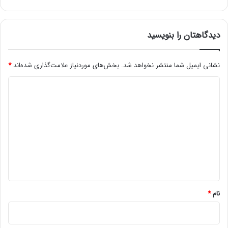
ن
ا
ج
ا
دیدگاهتان را بنویسید
م
ع
ه
نشانی ایمیل شما منتشر نخواهد شد.
بخش‌های موردنیاز علامت‌گذاری شده‌اند
*
ر
د
ا
ب
ی
ه
د
س
م
گ
ت
ا
ع
ه
ص
ر
*
د
ی
نام
*
ج
ی
ت