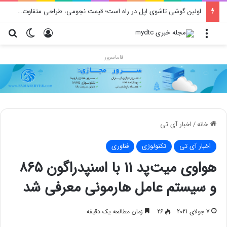
اولین گوشی تاشوی اپل در راه است؛ قیمت نجومی، طراحی متفاوت و زمان رونمایی احتمالی
منو
ورود
تغییر پو
جس
فاماسرور
خانه
/
اخبار آی تی
اخبار آی تی
تکنولوژی
فناوری
هواوی میت‌پد ۱۱ با اسنپدراگون ۸۶۵
و سیستم عامل هارمونی معرفی شد
7 جولای 2021
26
زمان مطالعه یک دقیقه