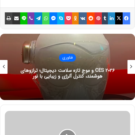
فیسبوک
ایکس
لینکداین
تامبلر
پینتریست
Reddit
VKontakte
Odnoklassniki
پاکت
اسکایپ
مسنجر
واتس آپ
تلگرام
وایبر
لاین
اشتراک گذاری با ایمیل
چاپ
استفاده از دکمه تماس در مسنجر
متا آسان‌تر شد
6 ژوئن 2022
از کجا بفهمیم هدفون شارژ شده است؟
6 سپتامبر 2021
فناوری
CES ۲۰۲۶ و موج تازه سلامت دیجیتال؛ ترازوهای
روی پنل پشتی این تبلت هواوی شاهد قرارگیری دوربین اصلی ‍۱۳
هوشمند، کنترل آلرژی و زیبایی با نور
مگاپیکسلی با دریچه دیافراگم f/1.8 هستیم که در کنار فلاش LED هم
به چشم می‌خورد. این محصول همچنین به ۴ میکروفن و ۴ اسپیکر
هارمن کاردن مجهز شده تا کاربر از نظر صوتی کمبودی را احساس
نکند.
م
این تبلت جدید از نسل دوم قلم M-Pencil پشتیبانی می‌کند و
و
همچنین می‌توان برای آن کیبورد هم سفارش داد. میت‌پد ۱۱ امکان
ا
د
اجرای دو برنامه بطور همزمان را برای کاربران فراهم می‌کند و