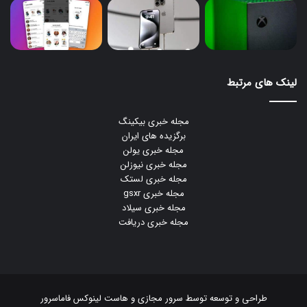
لینک های مرتبط
مجله خبری بیکینگ
برگزیده های ایران
مجله خبری یولن
مجله خبری نیوزلن
مجله خبری لستک
مجله خبری gsxr
مجله خبری سیلاد
مجله خبری دریافت
طراحی و توسعه توسط
سرور مجازی
و
هاست لینوکس
فاماسرور