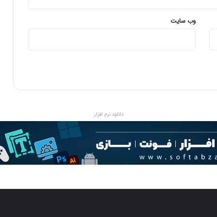
ن
ی
وب‌ سایت
ت
ی
م
ن
ت
ش
ر
ک
ر
دانلود نرم افزار
د