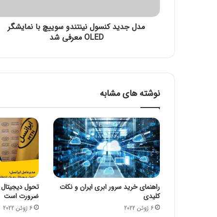
ک
ن
مدل جدید کنسول نینتندو سوییچ با نمایشگر
س
و
OLED معرفی شد
ل
ن
ی
ن
ت
نوشته های مشابه
ن
د
و
س
و
ی
ی
چ
ب
راهنمای خرید سرور ابری ایران و نکات
تحول دیجیتال 
ا
کلیدی
ضرورت است
ن
6 ژوئن 2022
6 ژوئن 2022
م