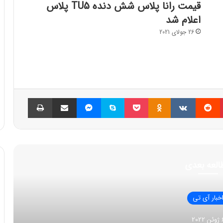
قیمت رانا پلاس شش دنده TU5 پلاس
اعلام شد
26 جولای 2021
پینتریست
Reddit
VKontakte
Odnoklassniki
پاکت
اسکایپ
مسنجر
اشتراک گذاری با ایمیل
چاپ
العه بعدی
خبار آی تی
 2022