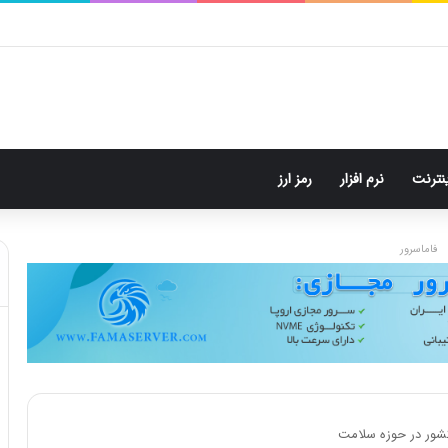
م: هر پست فقط پنج هشتگ
ینترنت
نرم افزار
رمز ارز
فاماسرور