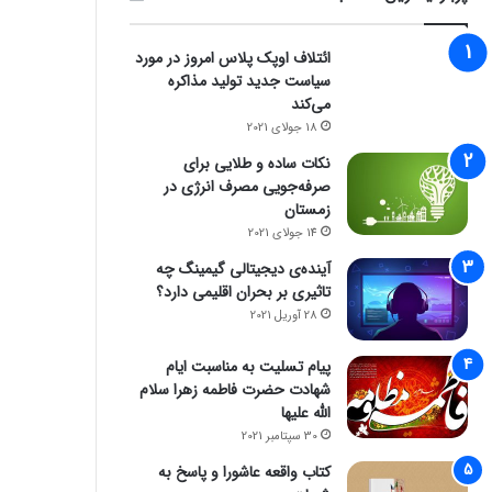
ائتلاف اوپک پلاس امروز در مورد
سیاست جدید تولید مذاکره
می‌کند
18 جولای 2021
نکات ساده و طلایی برای
صرفه‌جویی مصرف انرژی در
زمستان
14 جولای 2021
آینده‌ی دیجیتالی گیمینگ چه
تاثیری بر بحران اقلیمی دارد؟
28 آوریل 2021
پیام تسلیت به مناسبت ایام
شهادت حضرت فاطمه زهرا سلام
الله علیها
30 سپتامبر 2021
کتاب واقعه عاشورا و پاسخ به