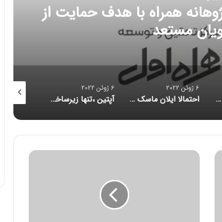
وهانه همراه با هدف حمایت از
یان مستعد
6 ژوئن 2022
6 ژوئن 2022
6 ژوئن 2022
از کجا سرور مجازی بخریم؟
احتمالا ایلان ماسک توئیتر را می خرد
آپتین ،تنها زیرساخت ارتباطات بیسیم ابری در ایران
م
ا
ی
ک
ر
و
س