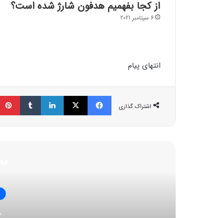
از کجا بفهمیم هدفون شارژ شده است؟
6 سپتامبر 2021
انتهای پیام
فیسبوک
ایکس
لینکداین
تامبلر
اشتراک گذاری
مط
ا
6 ژوئن