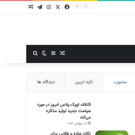
فیسبوک
ایکس
اینستاگرام
تلگرام
نوشته تصادفی
سایدبار
نوشته تصادفی
تغییر پوسته
جستجو برای
محبوب
تازه ترین
دیدگاه ها
ائتلاف اوپک پلاس امروز در مورد
سیاست جدید تولید مذاکره
می‌کند
18 جولای 2021
نکات ساده و طلایی برای