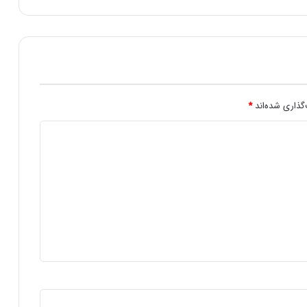
ک
P
r
i
n
t
N
i
گذاری شده‌اند
*
g
h
t
m
a
r
e
آ
پ
د
ی
ت
ا
م