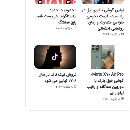
6 ژوئن 2022
از کجا سرور مجازی ب
اولین گوشی تاشوی اپل در
محدودیت جدید
راه است؛ قیمت نجومی،
اینستاگرام: هر پست فقط
طراحی متفاوت و زمان
پنج هشتگ
رونمایی احتمالی
8 ژانویه 2026
8 ژانویه 2026
6 ژوئن 2022
6 ژوئن 2022
فقط ۱۰ روز تا پایان مهلت شرکت در جشنوارۀ تولید محتوای دانا
پوشش 5G در تمام مراکز استان‌ها و شهرهای اصلی؛ برنامۀ ایرانسل برای دو سال آینده
کلیک، بهترین راه برای راه اندازی استارت آپ ها و برندسازی
Moto X70 Air Pro؛
فروش تیک تاک در سال
گوشی فوق بارک با
۲۰۲۶ نهایی می شود
دوربین سه‌گانه و رقیب
8 ژانویه 2026
آیفون ایر
8 ژانویه 2026