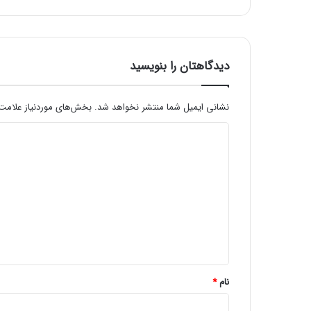
ا
ی
ش
گ
ر
دیدگاهتان را بنویسید
O
L
E
نشانی ایمیل شما منتشر نخواهد شد.
بخش‌های موردنیاز علامت‌
D
د
م
ع
ی
ر
د
ف
ی
گ
ش
ا
د
ه
*
نام
*