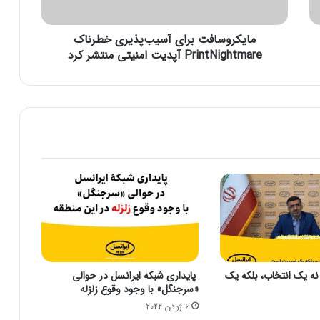
ا
ف
مایکروسافت برای آسیب‌پذیری خطرناک
ت
ب
PrintNightmare آپدیت امنیتی منتشر کرد
ر
ا
ی
آ
س
ی
ب‌
پ
ذ
ی
ر
ی
خ
ط
نه یک انتخاب، بلکه یک
پایداری شبکۀ ایرانسل در حوالی
ر
«سرجنگل» با وجود وقوع زلزله
ن
6 ژوئن 2022
ا