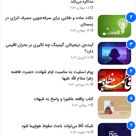
مذاکره می‌کند
اهمیت این فاکتور در طولانی مدت و خرید های پیاپی بیشتر می
18 جولای 2021
شود. همچنین تمام شدن هزینه نهایی خرید موجب می شود قیمت
نکات ساده و طلایی برای صرفه‌جویی مصرف انرژی در
تمام شده برای مشتری کمتر شده و در نتیجه فروشگاه، جایگاه
زمستان
محبوب تری در بین کاربران خود دریافت کند.
14 جولای 2021
با توجه به نکات گفته شده، اگر دارنده فروشگاه لوازم جانبی موبایل،
آینده‌ی دیجیتالی گیمینگ چه تاثیری بر بحران اقلیمی
کامپیوتر، لوازم الکترونیک و … هستید، پیشنهاد می شود به سایت
دارد؟
فروشگاهی پخش عمده تکنوسان سر بزنید و پیش از خرید ، به
28 آوریل 2021
مقایسه قیمت محصولات بپردازید.
پیام تسلیت به مناسبت ایام شهادت حضرت فاطمه
زهرا سلام الله علیها
30 سپتامبر 2021
کتاب واقعه عاشورا و پاسخ به شبهات
9 جولای 2021
شبکه 5G می‌تواند باعث سقوط هواپیما شود
25 ژانویه 2022