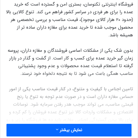
فروشگاه اینترنتی تکنوسان، بستری امن و گسترده است که خرید
عمده را برای هر فردی در سراسر کشور فراهم می کند. تنوع کالایی بالا
(حدود ۲۰ هزار کالای موجود)، قیمت مناسب و بررسی تخصصی هر
محصول موجب شده تا خرید عمده برای مغازه داران ساده تر از
همیشه باشد.
بدون شک یکی از مشکلات اساسی فروشندگان و مغازه داران، پروسه
زمان گیر خرید عمده برای کسب و کار است. از گشت و گذار در بازار
گرفته تا استعلام قیمت عمده محصولات و عدم وجود پشتیبانی
مناسب همگی باعث می شود تا به نتیجه دلخواه خود نرسند.
تامین اجناس با کیفیت و متنوع، در کنار قیمت مناسب یکی از امور
حساس مغازه داران است و در صورت عدم توجه به تنوع یا رنج
قیمتی مناسب، می تواند موجب هدر رفتن سرمایه شود. نوسانات
اقتصادی و مشکلات واردات کالا نیز تنوع عمده فروشان را کم کرده و
برای بالا بردن گستردگی اجناس مغازه، باید ده ها فروشگاه را زیر و رو
کنید. از سوی دیگر محدودیت های کرونایی، هزینه های حمل و نقل
نمایش بیشتر
و … همگی بخشی از مشکلات این مسیر محسوب می شوند که هر