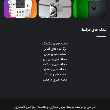
لینک های مرتبط
مجله خبری بیکینگ
برگزیده های ایران
مجله خبری یولن
مجله خبری نیوزلن
مجله خبری لستک
مجله خبری gsxr
مجله خبری سیلاد
مجله خبری دریافت
طراحی و توسعه توسط
سرور مجازی
و
هاست لینوکس
فاماسرور