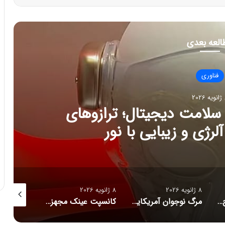
العه بعدی
فناوری
202
ج تازه سلامت دیجیتال؛ ترازوهای
رژی و زیبایی با نور
8 ژانویه 2026
8 ژانویه 2026
8 ژانویه 2026
راز فروکش‌کردن موج DeepSeek در بازار هوش مصنوعی
مرگ نوجوان آمریکایی پس از دریافت توصیه‌های خطرناک از ChatGPT
کانسپت عینک مجهز به هوش مصنوعی رونمایی شد