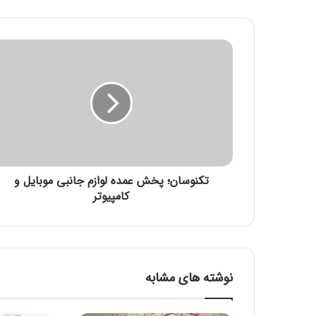
ت
ک
ن
و
س
ا
ن
؛
پ
تکنوسان؛ پخش عمده لوازم جانبی موبایل و
خ
ش
کامپیوتر
ع
م
د
ه
ل
نوشته های مشابه
و
ا
ز