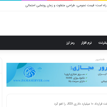
م: هر پست فقط پنج هشتگ
ینترنت
نرم افزار
رمز ارز
فاماسرور
ی JEDI را لغو کرد