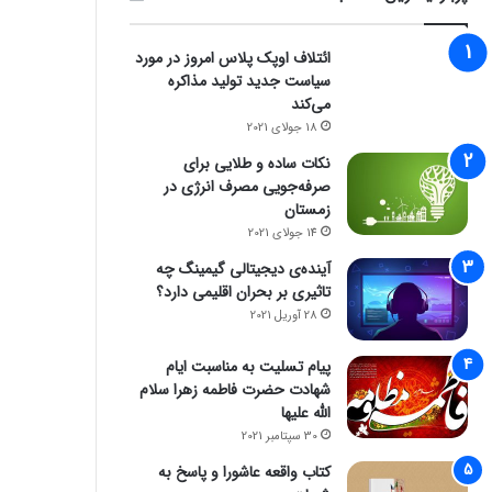
ائتلاف اوپک پلاس امروز در مورد
سیاست جدید تولید مذاکره
می‌کند
18 جولای 2021
نکات ساده و طلایی برای
صرفه‌جویی مصرف انرژی در
زمستان
14 جولای 2021
آینده‌ی دیجیتالی گیمینگ چه
تاثیری بر بحران اقلیمی دارد؟
28 آوریل 2021
پیام تسلیت به مناسبت ایام
شهادت حضرت فاطمه زهرا سلام
الله علیها
30 سپتامبر 2021
کتاب واقعه عاشورا و پاسخ به