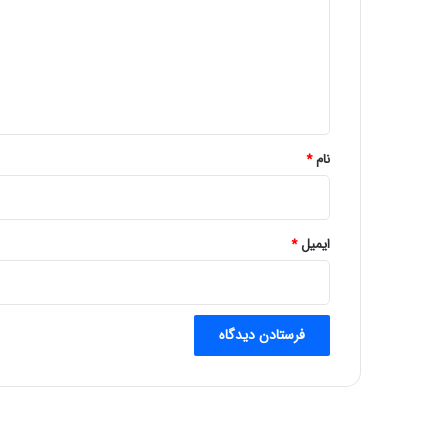
د
گ
ا
ه
*
نام
*
ایمیل
*