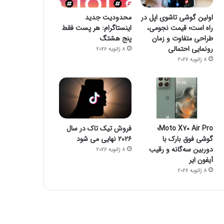
اولین گوشی تاشوی اپل در
محدودیت جدید
راه است؛ قیمت نجومی،
اینستاگرام: هر پست فقط
طراحی متفاوت و زمان
پنج هشتگ
رونمایی احتمالی
8 ژانویه 2026
8 ژانویه 2026
فناوری
8 ژانویه 2026
راز فروکش‌کردن موج DeepSeek در بازار هوش مصنوعی
Moto X70 Air Pro؛
فروش تیک تاک در سال
گوشی فوق بارک با
۲۰۲۶ نهایی می شود
دوربین سه‌گانه و رقیب
8 ژانویه 2026
آیفون ایر
8 ژانویه 2026
8 ژانویه 2026
8 ژانویه 2026
جمینای یا کوپایلوت؟ مقایسه دو چت‌بات قدرتمند هوش مصنوعی
پاسخ سامسونگ به اپل: گلکسی واید فولد، رقیبی برای آیفون تاشو و آیپد
پایان سلطه تسلا: BYD با فروش ۲/۲ میلیونی پیشتاز بازار خودروهای برقی شد