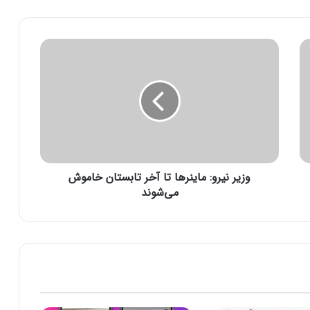
و
ز
ی
ر
ن
ی
ر
و
:
وزیر نیرو: ماینرها تا آخر تابستان خاموش
م
ا
می‌شوند
ی
ن
ر
ه
ا
ت
ا
آ