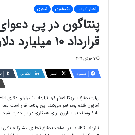
اخبار آی تی
تکنولوژی
فناوری
پنتاگون در پی دعوای
قرارداد ۱۰ میلیارد دلاری JEDI را لغو کرد
7 جولای 2021
فیسبوک
ایکس
لینکداین
تا
آمازون شده بود، لغو می‌کند. این برنامه قرار است بعدا
مایکروسافت و آمازون برای همکاری در آن دعوت شود.
قرارداد JEDI یا «زیرساخت دفاع تجاری مشترک» یک