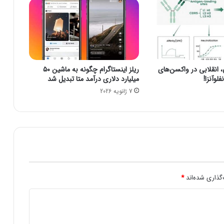
خ
ر
ت
ا
ب
س
نقلابی در واکسن‌های
ریلز اینستاگرام چگونه به ماشین ۵۰
ت
لوآنزا!
میلیارد دلاری درآمد متا تبدیل شد
ا
7 ژانویه 2026
ن
خ
ا
م
و
ش
م
ی‌
ش
گذاری شده‌اند
*
و
ن
د