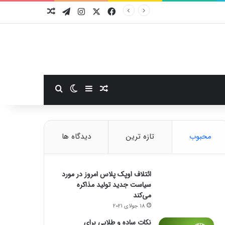
فیسبوک
ایکس
اینستاگرام
تلگرام
نوشته تصادفی
سایدبار
نوشته تصادفی
تغییر پوسته
جستجو برای
محبوب
تازه ترین
دیدگاه ها
ائتلاف اوپک پلاس امروز در مورد
سیاست جدید تولید مذاکره
می‌کند
18 جولای 2021
نکات ساده و طلایی برای