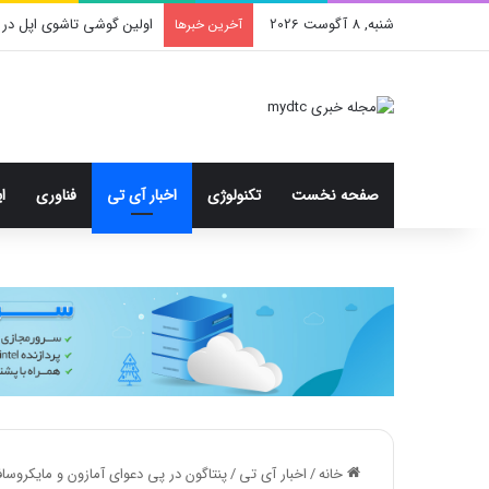
شنبه, 8 آگوست 2026
محدودیت جدید اینستاگرا
آخرین خبرها
صفحه نخست
تکنولوژی
اخبار آی تی
فناوری
ا
خانه
/
اخبار آی تی
/
پنتاگون در پی دعوای آمازون و مایکروسافت قرارداد ۱۰ میلیارد دلار