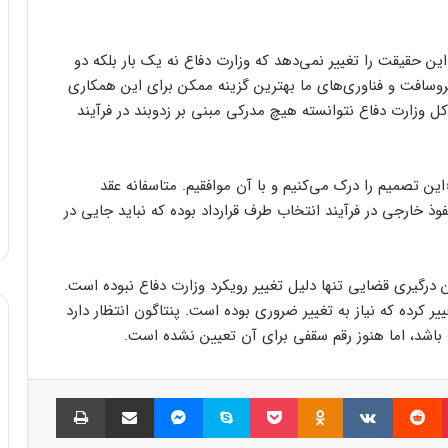
ین حقیقت را تغییر نمی‌دهد که وزارت دفاع نه یک بار بلکه دو
روسافت و فناوری‌های ما بهترین گزینه ممکن برای این همکاری
زارت دفاع نتوانسته هیچ مدرکی مبنی بر زدوبند در فرآیند
وی خدمات وب آمازون (AWS) گفت: «این تصمیم را درک می‌کنیم و با آن موافقیم. متاسفانه عقد
وذ خارجی در فرآیند انتخاب طرف قرارداد بوده که نباید جایی در
ین درگیری قضایی تنها دلیل تغییر رویکرد وزارت دفاع نبوده است.
ر کرده که نیاز به تغییر ضروری بوده است. پنتاگون انتظار دارد
ه باشد، اما هنوز رقم سقفی برای آن تعیین نشده است.
پینتریست
Reddit
VKontakte
Odnoklassniki
پاکت
اسکایپ
مسنجر
اشتراک گذاری با ایمیل
چاپ