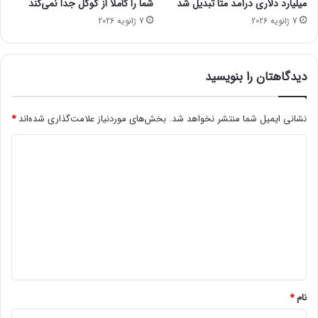
میلیارد دلاری درآمد متا تبدیل شد
شما را کاملاً از گوگل جدا نمی‌کند
ع
7 ژانویه 2026
7 ژانویه 2026
م
ی
ر
پ
دیدگاهتان را بنویسید
ذ
ی
ر
نشانی ایمیل شما منتشر نخواهد شد.
بخش‌های موردنیاز علامت‌گذاری شده‌اند
*
ی
د
د
س
ی
ت
د
گ
ا
گ
ه‌
ا
ه
ه
ا
ر
*
ا
ا
نام
*
ر