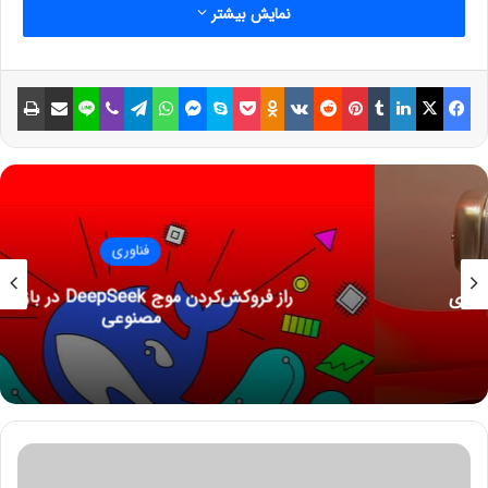
نمایش بیشتر
درباره حجم فروش آیفون ۱۳ نسبت به
انتظارات پایین سرمایه‌گذاران، یک
فیسبوک
ایکس
لینکداین
تامبلر
پینتریست
Reddit
VKontakte
Odnoklassniki
پاکت
اسکایپ
مسنجر
واتس آپ
تلگرام
وایبر
لاین
اشتراک گذاری با ایمیل
چاپ
وضعیت جذاب را برای سهام در نیمه دوم
سال نشان می‌دهد و انتظار می‌رود سهام
اپل در این بازه زمانی عملکرد مناسبی
داشته باشد.»
فناوری
در حالی که سرمایه‌گذاران انتظار فروش ۲۱۰ تا ۲۱۵ میلیون آیفون در
راز فروکش‌کردن موج DeepSeek در بازار هوش
مصنوعی
سال مالی ۲۰۲۲ را دارند، جی‌پی مورگان به فروش ۲۲۶ میلیون آیفون
اشاره می‌کند. علاوه بر این، جی‌پی مورگان ارزش سهام اپل را ۱۶۵ تا
۱۷۰ دلار پیش‌بینی کرده است.
نوشته های مشابه
و
ز