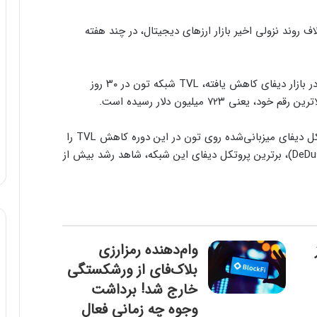
چین تون (Ton) تلگرام، برخلاف روند نزولی اخیر بازار ارزهای دیجیتال، در چند هفته
در حالی که ارزش کل دارایی‌های قفل‌شده (TVL) در بازار دیفای کاهش یافته، TVL شبکه تون‌ در ۳۰ روز
بر اساس دادهای موجود، تنها پنج مورد از ۱۷ پروتکل دیفای میزبانی‌شده روی تون‌ در این دوره کاهش TVL را
تجربه کرده‌اند. در این میان، پروتکل دی‌داست (DeDust)، برترین پروتکل دیفای این شبکه، شاهد رشد بیش از
وام‌دهنده رمزارزی
بلاک‌فای از ورشکستگی
خارج شد! برداشت
وجوه چه زمانی فعال