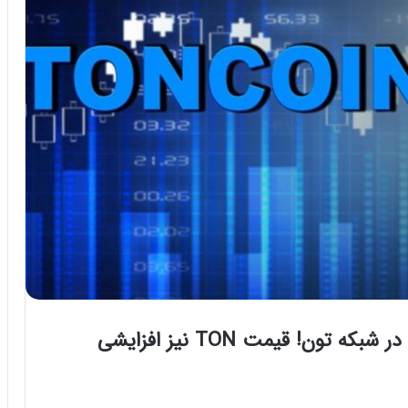
رشد ۶۰ درصدی ارزش سرمایه قفل‌شده در شبکه تون‌! قیمت TON نیز افزایشی