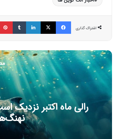
اخبار آلت کوین ها
فیسبوک
ایکس
لینکداین
تامبلر
اشتراک گذاری
مط
1 اکت
دولت آمریکا رسما تعطی
بازار ار