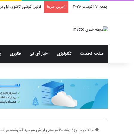
جمعه, 7 آگوست 2026
اولین گوشی تاشوی اپل در
آخرین خبرها
صفحه نخست
تکنولوژی
اخبار آی تی
فناوری
ا
خانه
/
رمز ارز
/
رشد ۶۰ درصدی ارزش سرمایه قفل‌شده در شبکه تون‌! قیمت TON نیز افزایشی می‌شود؟