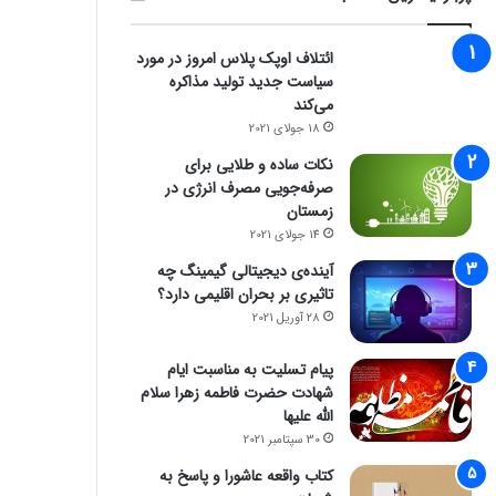
ائتلاف اوپک پلاس امروز در مورد
سیاست جدید تولید مذاکره
می‌کند
18 جولای 2021
نکات ساده و طلایی برای
صرفه‌جویی مصرف انرژی در
زمستان
14 جولای 2021
آینده‌ی دیجیتالی گیمینگ چه
تاثیری بر بحران اقلیمی دارد؟
28 آوریل 2021
پیام تسلیت به مناسبت ایام
شهادت حضرت فاطمه زهرا سلام
الله علیها
30 سپتامبر 2021
کتاب واقعه عاشورا و پاسخ به