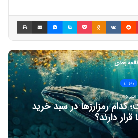
پینتریست
Reddit
VKontakte
Odnoklassniki
پاکت
اسکایپ
مسنجر
اشتراک گذاری با ایمیل
چاپ
العه بعدی
رمز ارز
بر 2025
ل شد! فرصت یا تهدیدی برای
زهای دیجیتال؟