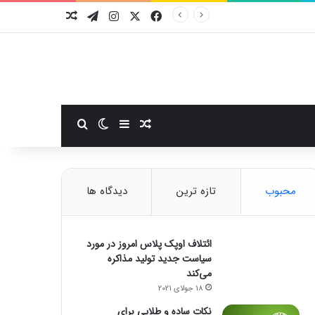
فیسبوک
ایکس
اینستاگرام
تلگرام
نوشته تصادفی
سایدبار
نوشته تصادفی
تغییر پوسته
جستجو برای
محبوب
تازه ترین
دیدگاه ها
ائتلاف اوپک پلاس امروز در مورد
سیاست جدید تولید مذاکره
می‌کند
18 جولای 2021
نکات ساده و طلایی برای