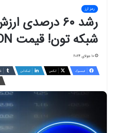
رمز ارز
رشد ۶۰ درصدی ا
شبکه تون‌! قیمت TON نیز افزایشی می‌شود؟
10 جولای 2024
فیسبوک
ایکس
لینکداین
تا