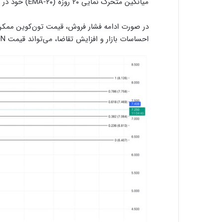
میانگین متحرک نمایی ۲۰ روزه (EMA-۲۰) خود در ۷.۴۰ دلار قرار دارد.
احساسات بازار و افزایش تقاضا، می‌تواند قیمت TON را به ۷.۴۶ دلار برساند.