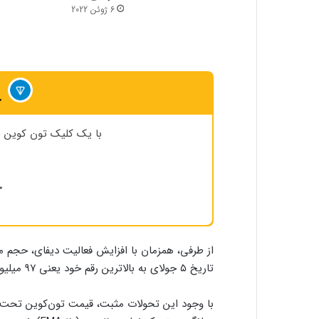
6 ژوئن 2022
خ
با یک کلیک تون کوین (TON) را در ارزپلاس معامله کنید
خ
از طرفی، همزمان با افزایش فعالیت دیفای، حجم معا
تاریخ ۵ جولای به بالاترین رقم خود یعنی ۹۷ میلیون دلار رسید.
با وجود این تحولات مثبت، قیمت تون‌کوین تحت تاثی