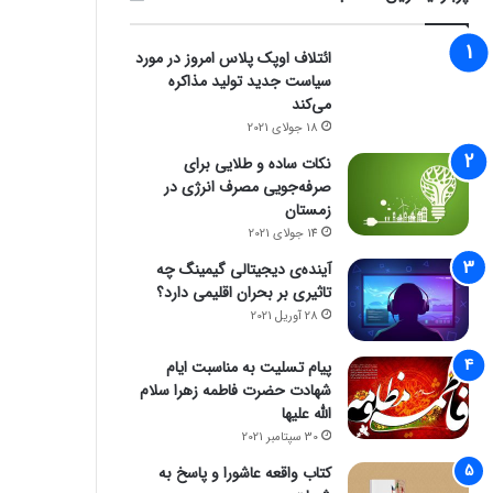
ائتلاف اوپک پلاس امروز در مورد
سیاست جدید تولید مذاکره
می‌کند
18 جولای 2021
نکات ساده و طلایی برای
صرفه‌جویی مصرف انرژی در
زمستان
14 جولای 2021
آینده‌ی دیجیتالی گیمینگ چه
تاثیری بر بحران اقلیمی دارد؟
28 آوریل 2021
پیام تسلیت به مناسبت ایام
شهادت حضرت فاطمه زهرا سلام
الله علیها
30 سپتامبر 2021
کتاب واقعه عاشورا و پاسخ به