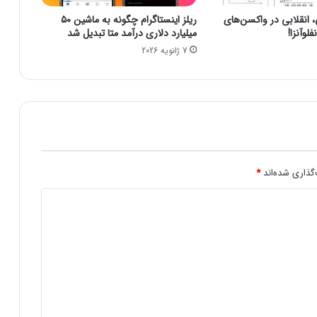
ت
نقلابی در واکسن‌های
ریلز اینستاگرام چگونه به ماشین ۵۰
ی
لوآنزا!
میلیارد دلاری درآمد متا تبدیل شد
م
7 ژانویه 2026
ف
ی
د
ب
ا
ش
د
گذاری شده‌اند
*