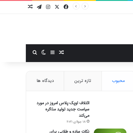
فیسبوک
ایکس
اینستاگرام
تلگرام
نوشته تصادفی
سایدبار
نوشته تصادفی
تغییر پوسته
جستجو برای
محبوب
تازه ترین
دیدگاه ها
ائتلاف اوپک پلاس امروز در مورد
سیاست جدید تولید مذاکره
می‌کند
18 جولای 2021
نکات ساده و طلایی برای