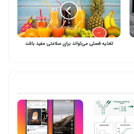
ی
ه
ف
ص
ل
ی
تغذیه فصلی می‌تواند برای سلامتی مفید باشد
م
ی‌
ت
و
ا
ن
د
ب
ر
ا
ی
س
ل
ا
م