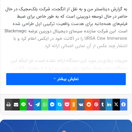
به گزارش دیتاسنتر من و به نقل از انگجت، شرکت بلک‌مجیک در حال
حاضر در حال توسعه دوربینی است که به طور خاص برای ضبط
فیلم‌های همه‌جانبه برای هدست واقعیت ترکیبی اپل طراحی شده
است. این شرکت سازنده سینمای دیجیتال دوربین عرضه Blackmagic
URSA Cine Immersive را در اکانت خود در ایکس اعلام کرد و با
انتشار چند عکس از آن نمایی اجمالی ارائه کرد.
جزییات زیادی در مورد این دستگاه ارائه نشده است، جز اینکه این
دستگاه «برای ضبط محتوا برای ویژن پرو اپل» با وضوح 8160 در
7200 به ازاء هر چشمی، و «16 استاپ محدوده دینامیکی برای
نمایش بیشتر
محتوای سینمایی 90 فریم بر ثانیه استریوسکوپی غوطه‌ورکننده
سه‌بعدی طراحی شده است».
فیسبوک
ایکس
لینکداین
تامبلر
پینتریست
Reddit
VKontakte
Odnoklassniki
پاکت
اسکایپ
مسنجر
واتس آپ
تلگرام
وایبر
لاین
اشتراک گذاری با ایمیل
چاپ
بر اساس تصاویری که بلکمجیک در این پست خود منتشر کرده است،