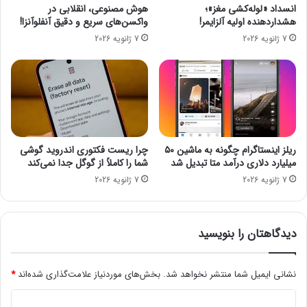
و
انسداد «لوله‌کشی مغز»؛
هوش مصنوعی، انقلابی در
ه
هشداردهنده اولیه آلزایمر!
واکسن‌های سریع و دقیق آنفلوآنزا!
ا
7 ژانویه 2026
7 ژانویه 2026
ی
غ
و
ط
ه‌
و
ر
ک
ریلز اینستاگرام چگونه به ماشین ۵۰
چرا ریست فکتوری اندروید گوشی
ن
میلیارد دلاری درآمد متا تبدیل شد
شما را کاملاً از گوگل جدا نمی‌کند
ن
7 ژانویه 2026
7 ژانویه 2026
د
ه
و
ی
دیدگاهتان را بنویسید
ژ
ن
نشانی ایمیل شما منتشر نخواهد شد.
بخش‌های موردنیاز علامت‌گذاری شده‌اند
*
پ
ر
د
و