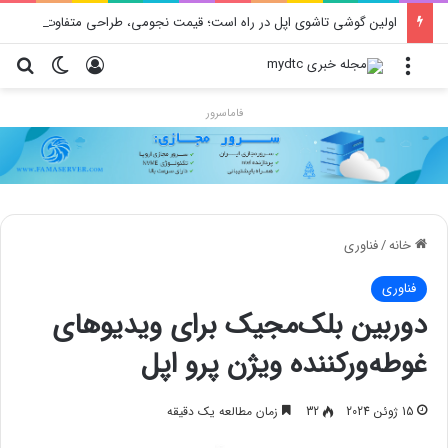
اولین گوشی تاشوی اپل در راه است؛ قیمت نجومی، طراحی متفاوت و زمان رونمایی احتمالی
منو
ورود
تغییر پو
جس
فاماسرور
خانه
/
فناوری
فناوری
دوربین بلک‌مجیک برای ویدیوهای
غوطه‌ورکننده ویژن پرو اپل
15 ژوئن 2024
32
زمان مطالعه یک دقیقه