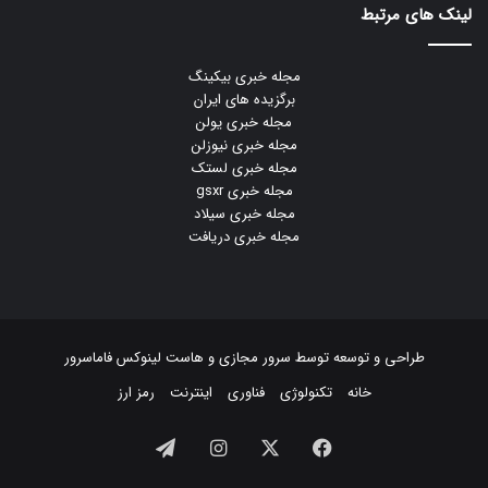
لینک های مرتبط
مجله خبری بیکینگ
برگزیده های ایران
مجله خبری یولن
مجله خبری نیوزلن
مجله خبری لستک
مجله خبری gsxr
مجله خبری سیلاد
مجله خبری دریافت
طراحی و توسعه توسط
سرور مجازی
و
هاست لینوکس
فاماسرور
خانه
تکنولوژی
فناوری
اینترنت
رمز ارز
فیسبوک
ایکس
اینستاگرام
تلگرام