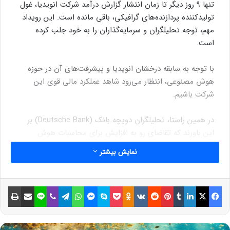
تنها ۹ روز دیگر تا زمان انتشار گزارش درآمد شرکت انویدیا، غول
تولیدکننده‌ پردازنده‌‌های گرافیکی، باقی مانده است. این رویداد
مهم، توجه تحلیلگران و سرمایه‌گذاران را به خود جلب کرده
است.
با توجه به سابقه‌ درخشان انویدیا و پیشرفت‌های آن در حوزه‌
هوش مصنوعی، انتظار می‌رود شاهد عملکرد مالی قوی این
شرکت باشیم.
در همین راستا، تحلیلگران دویچه بانک (Deutsche Bank) بر
این باورند که تقاضای رو به افزایش برای محاسبات هوش
مصنوعی، همچنان به سودآوری انویدیا کمک خواهد کرد. آنها با
نمایش بیشتر
وجود کاهش سفارشات پیش از عرضه‌ محصول جدید، چشم‌انداز
کوتاه‌مدت انویدیا را قوی می‌دانند.
فیسبوک
ایکس
لینکداین
تامبلر
پینتریست
Reddit
VKontakte
Odnoklassniki
پاکت
اسکایپ
مسنجر
واتس آپ
تلگرام
وایبر
لاین
اشتراک گذاری با ایمیل
چاپ
نوشته های مشابه