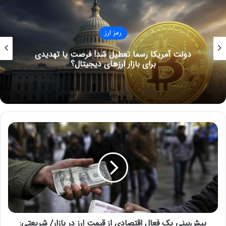
طبق داده‌های کوین‌شیرز (CoinShares)، کاهش هش‌ریت این
شبکه را می‌توان به خاموش شدن تجهیزات استخراج غیر سودده
نسبت داد.
رمز ارز
دولت آمریکا رسما تعطیل شد! فرصت یا تهدیدی
نوشته های مشابه
برای بازار ارزهای دیجیتال؟
جدیدترین تحلیل‌ها از بازدهی
سرمایه‌گذاری در بیت کوین و
سایر دارایی‌ها
پ
6 ژوئن 2022
ی
ش‌
وام‌دهنده رمزارزی بلاک‌فای از
ب
ورشکستگی خارج شد! برداشت
ی
وجوه چه زمانی فعال می‌شود؟
ن
ی
26 اکتبر 2023
ی
ک
پیش‌بینی یک فعال اقتصادی از قیمت ارز در بازار/ شریعتی:
ف