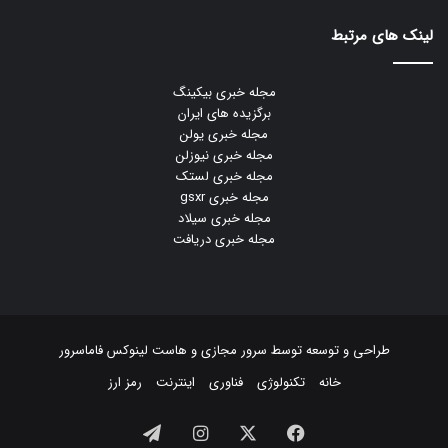
لینک های مرتبط
مجله خبری بیکینگ
برگزیده های ایران
مجله خبری یولن
مجله خبری نیوزلن
مجله خبری لستک
مجله خبری gsxr
مجله خبری سیلاد
مجله خبری دریافت
طراحی و توسعه توسط
سرور مجازی
و
هاست لینوکس
فاماسرور
خانه
تکنولوژی
فناوری
اینترنت
رمز ارز
فیسبوک
ایکس
اینستاگرام
تلگرام