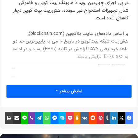
در پی اجرای چهارمین رویداد هاوینگ بیت کوین و خاموش
شدن تجهیزات استخراج غیر سودده، هش‌ریت بیت کوین دچار
کاهش شده است.
بر اساس داده‌های سایت بلاکچین (blockchain.com)،
هش‌ریت شبکه بیت‌کوین در تاریخ ۱۰ می به پایین‌ترین حد دو
ماهه خود یعنی ۵۷۵ اگزاهش در ثانیه (EH/s) رسید و در ادامه
به ۵۸۶ EH/s افزایش یافت.
نمایش بیشتر
فیسبوک
ایکس
لینکداین
تامبلر
پینتریست
Reddit
VKontakte
Odnoklassniki
پاکت
اسکایپ
مسنجر
واتس آپ
تلگرام
وایبر
لاین
اشتراک گذاری با ایمیل
چاپ