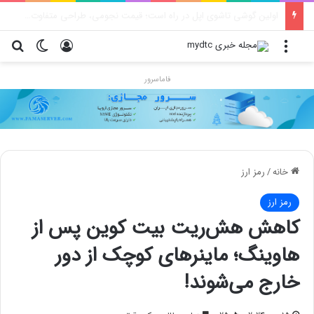
محدودیت جدید اینستاگرام: هر پست فقط پنج هشتگ
منو
ورود
تغییر پو
جس
فاماسرور
خانه
/
رمز ارز
رمز ارز
کاهش هش‌ریت بیت کوین پس از
هاوینگ؛ ماینرهای کوچک از دور
خارج می‌شوند!