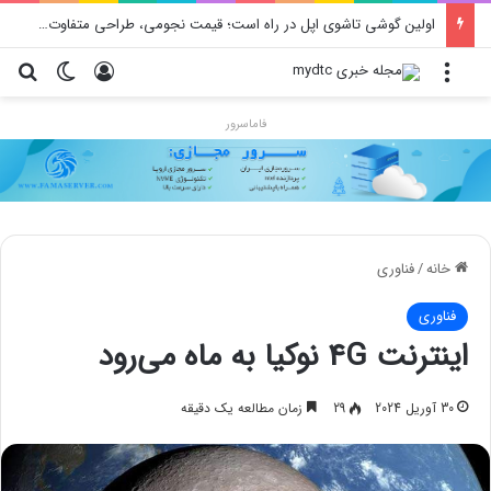
اولین گوشی تاشوی اپل در راه است؛ قیمت نجومی، طراحی متفاوت و زمان رونمایی احتمالی
منو
ورود
تغییر پو
جس
فاماسرور
خانه
/
فناوری
فناوری
اینترنت 4G نوکیا به ماه می‌رود
30 آوریل 2024
29
زمان مطالعه یک دقیقه