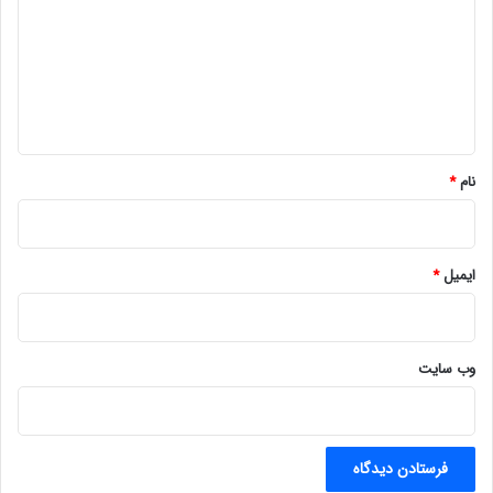
د
گ
ا
ه
*
نام
*
ایمیل
*
وب‌ سایت