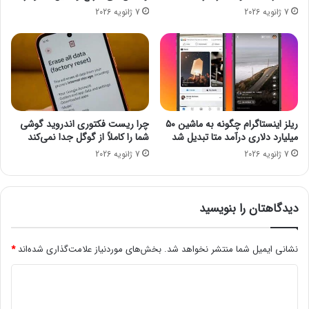
ش
ه
7 ژانویه 2026
7 ژانویه 2026
و
ا
د
ن
:
۱
۱
ا
ر
د
ریلز اینستاگرام چگونه به ماشین ۵۰
چرا ریست فکتوری اندروید گوشی
ي
میلیارد دلاری درآمد متا تبدیل شد
شما را کاملاً از گوگل جدا نمی‌کند
ب
7 ژانویه 2026
7 ژانویه 2026
ه
ش
ت
دیدگاهتان را بنویسید
نشانی ایمیل شما منتشر نخواهد شد.
بخش‌های موردنیاز علامت‌گذاری شده‌اند
*
د
ی