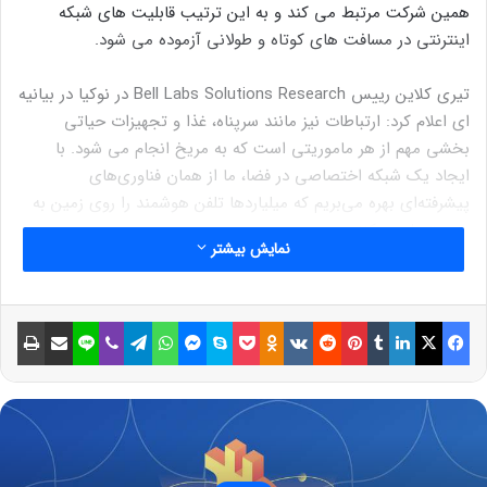
همین شرکت مرتبط می کند و به این ترتیب قابلیت های شبکه
اینترنتی در مسافت های کوتاه و طولانی آزموده می شود.
تیری کلاین رییس Bell Labs Solutions Research در نوکیا در بیانیه
ای اعلام کرد: ارتباطات نیز مانند سرپناه، غذا و تجهیزات حیاتی
بخشی مهم از هر ماموریتی است که به مریخ انجام می شود. با
ایجاد یک شبکه اختصاصی در فضا، ما از همان فناوری‌های
پیشرفته‌ای بهره می‌بریم که میلیاردها تلفن هوشمند را روی زمین به
هم متصل می‌کنند.
نمایش بیشتر
در سال ۲۰۲۰ میلادی ناسا قراردادهایی با ۱۴ شرکت امضا کرد تا فناوری
های نوین برای پشتیبانی از برنامه آرتمیس را توسعه دهند. نوکیا ۱.۴۱
فیسبوک
ایکس
لینکداین
تامبلر
پینتریست
Reddit
VKontakte
Odnoklassniki
پاکت
اسکایپ
مسنجر
واتس آپ
تلگرام
وایبر
لاین
اشتراک گذاری با ایمیل
چاپ
میلیون دلار دریافت کرد تا نخستین شبکه سلولی روی ماه را بسازد.
این شرکت به جای توسعه فناوری های جدید، سخت افزارهای فعلی را
برای محیط ماه سازگار کرد.
نوشته های مشابه