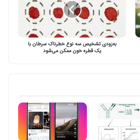
و
د
ی
ت
ش
خ
به‌زودی تشخیص سه نوع خطرناک سرطان با
ی
ص
یک قطره خون ممکن می‌شود
س
ه
ن
و
ع
خ
ط
ر
ن
ا
ک
س
ر