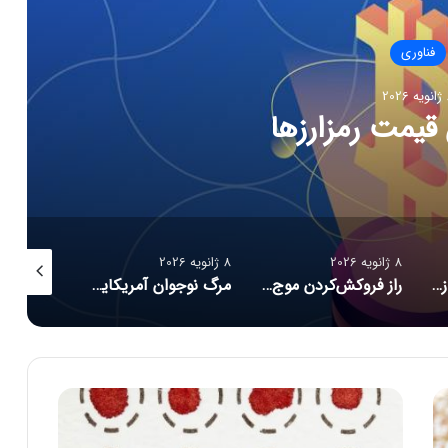
فناوری
202
قیمت رمزارزها
8 ژانویه 2026
8 ژانویه 2026
8 ژانویه 2026
CES ۲۰۲۶ و موج تازه سلامت دیجیتال؛ ترازوهای هوشمند، کنترل آلرژی و زیبایی با نور
راز فروکش‌کردن موج DeepSeek در بازار هوش مصنوعی
مرگ نوجوان آمریکایی پس از دریافت توصیه‌های خطرناک از ChatGPT
ب
ه‌
ز