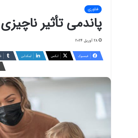
فناوری
پاندمی تأثیر ناچیزی
28 آوریل 2024
فیسبوک
ایکس
لینکداین
تا