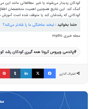
کودکان پدیدار می‌شوند یا خیر. مطالعاتی مانند این م
کمک کند. این نتایج همچنین اهمیت متخصصان اطفال رف
کودکانی که رشدشان کند یا متوقف شده است آموزش دید
حتما بخوانید :
لبخند ساختگی ما را شادتر می‌کند؟
مجله خبری mydtc
پاندمی ویروس کرونا همه گیری کودکان رشد کود
فیسبوک
ایکس
لینکداین
تامبلر
اشتراک گذاری
مط