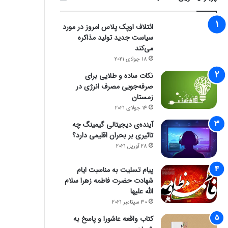
ائتلاف اوپک پلاس امروز در مورد
سیاست جدید تولید مذاکره
می‌کند
18 جولای 2021
نکات ساده و طلایی برای
صرفه‌جویی مصرف انرژی در
زمستان
14 جولای 2021
آینده‌ی دیجیتالی گیمینگ چه
تاثیری بر بحران اقلیمی دارد؟
28 آوریل 2021
پیام تسلیت به مناسبت ایام
شهادت حضرت فاطمه زهرا سلام
الله علیها
30 سپتامبر 2021
کتاب واقعه عاشورا و پاسخ به