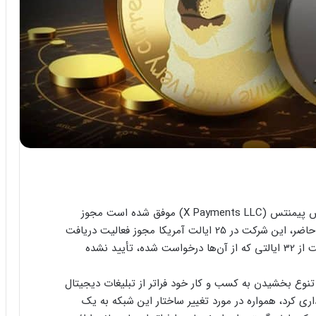
شرکت پرداخت پلتفرم X (توییتر سابق) با نام ایکس پیمنتس (X Payments LLC) موفق شده است مجوز
انتقال پول را در ایالت تنسی دریافت کند. در حال حاضر، این شرکت در 25 ایالت آمریکا مجوز فعالیت دریافت
کرده است. با این حال، مجوز این شرکت در 7 ایالت از 32 ایالتی که از آن‌ها درخواست شده، تأیید نشده
وع بخشیدن به کسب و کار خود فراتر از تبلیغات دیجیتال
ن ماسک که توییتر را در اکتبر 2022 خریداری کرد، همواره در مورد تغییر ساختار این شبکه به یک