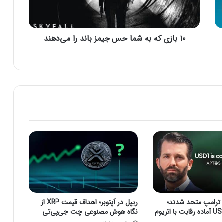
ک
ه
ب
۱۰ بازی که به شما حس جیمز باند را می‌دهند
ه
ش
م
ا
ح
س
ج
ی
م
ز
ب
ا
ن
د
ر
ا
 ترامپ متحد شدند؛
ریپل در آپتوبر؛ اهداف قیمت XRP از
م
استیبل‌کوین USD1 آماده رقابت با اتریوم
نگاه هوش مصنوعی چت جی‌پی‌تی
ی‌