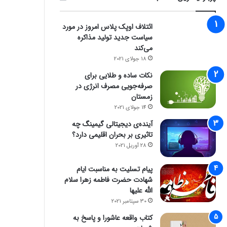
ائتلاف اوپک پلاس امروز در مورد
سیاست جدید تولید مذاکره
می‌کند
18 جولای 2021
نکات ساده و طلایی برای
صرفه‌جویی مصرف انرژی در
زمستان
14 جولای 2021
آینده‌ی دیجیتالی گیمینگ چه
تاثیری بر بحران اقلیمی دارد؟
28 آوریل 2021
پیام تسلیت به مناسبت ایام
شهادت حضرت فاطمه زهرا سلام
الله علیها
30 سپتامبر 2021
کتاب واقعه عاشورا و پاسخ به