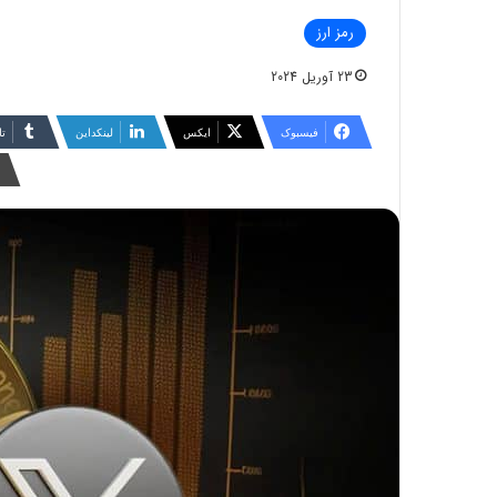
رمز ارز
23 آوریل 2024
فیسبوک
ایکس
لینکداین
تا