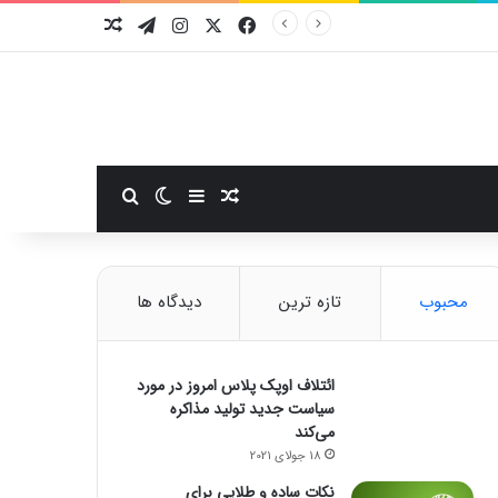
فیسبوک
ایکس
اینستاگرام
تلگرام
نوشته تصادفی
سایدبار
نوشته تصادفی
تغییر پوسته
جستجو برای
محبوب
تازه ترین
دیدگاه ها
ائتلاف اوپک پلاس امروز در مورد
سیاست جدید تولید مذاکره
می‌کند
18 جولای 2021
نکات ساده و طلایی برای