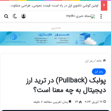
اولین گوشی تاشوی اپل در راه است؛ قیمت نجومی، طراحی متفاوت و زمان رونمایی احتمالی
منو
ورود
تغییر پو
جس
فاماسرور
خانه
/
رمز ارز
رمز ارز
پولبک (Pullback) در ترید ارز
دیجیتال به چه معنا است؟
22 آوریل 2024
23
زمان تقریبی مطالعه 6 دقیقه