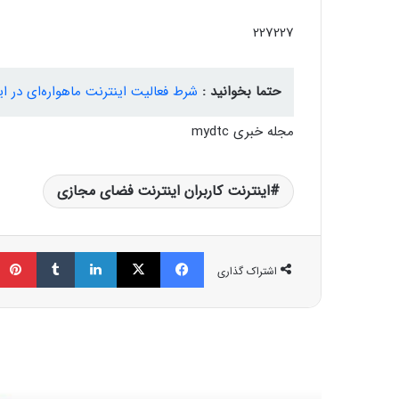
227227
حتما بخوانید :
شرط فعالیت اینترنت ماهواره‌ای در ایر
مجله خبری mydtc
اینترنت کاربران اینترنت فضای مجازی
فیسبوک
ایکس
لینکداین
تامبلر
اشتراک گذاری
مط