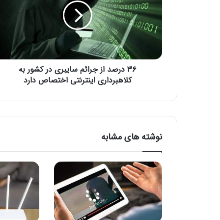
ر
ص
د
ا
ز
ج
۳۶ درصد از جرائم سایبری در کشور به
ر
ا
کلاهبرداری اینترنتی اختصاص دارد
ئ
م
س
ا
ی
نوشته های مشابه
ب
ر
ی
د
ر
ک
ش
و