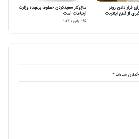
ی
ی قرار دادن روتر
سازوکار سفیدکردن خطوط برعهده وزارت
ر
یری از قطع اینترنت
ارتباطات است
ا
2 ژانویه 2026
ن
/
آ
ی
ا
ب
ا
ق
ط
گذاری شده‌اند
*
ع
ی
ا
ی
ن
ت
ر
ن
ت