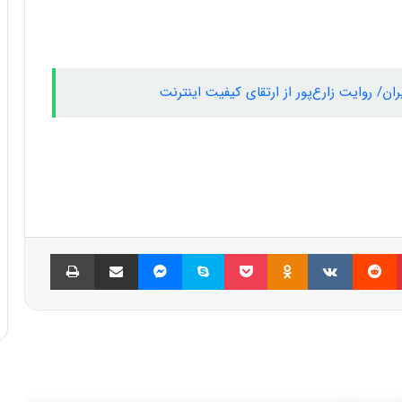
ان/ روایت زارع‌پور از ارتقای کیفیت اینترنت
پینتریست
Reddit
VKontakte
Odnoklassniki
پاکت
اسکایپ
مسنجر
اشتراک گذاری با ایمیل
چاپ
العه بعدی