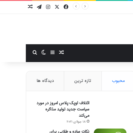
فیسبوک
ایکس
اینستاگرام
تلگرام
نوشته تصادفی
سایدبار
نوشته تصادفی
تغییر پوسته
جستجو برای
محبوب
تازه ترین
دیدگاه ها
ائتلاف اوپک پلاس امروز در مورد
سیاست جدید تولید مذاکره
می‌کند
18 جولای 2021
نکات ساده و طلایی برای