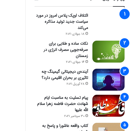
ائتلاف اوپک پلاس امروز در مورد
سیاست جدید تولید مذاکره
می‌کند
18 جولای 2021
نکات ساده و طلایی برای
صرفه‌جویی مصرف انرژی در
زمستان
14 جولای 2021
آینده‌ی دیجیتالی گیمینگ چه
تاثیری بر بحران اقلیمی دارد؟
28 آوریل 2021
پیام تسلیت به مناسبت ایام
شهادت حضرت فاطمه زهرا سلام
الله علیها
30 سپتامبر 2021
کتاب واقعه عاشورا و پاسخ به