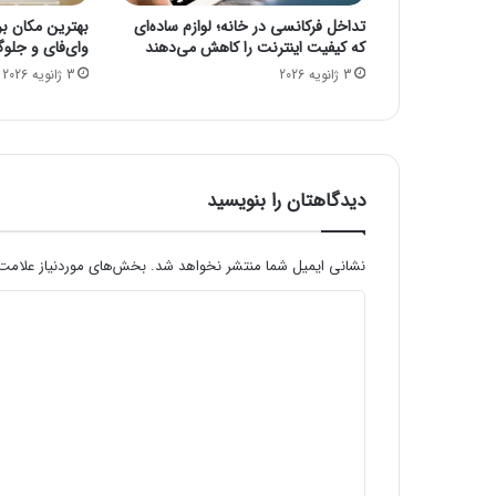
ر
تداخل فرکانسی در خانه؛ لوازم ساده‌ای
بهترین مکان برا
ب
که کیفیت اینترنت را کاهش می‌دهند
وای‌فای و جلوگ
ه
3 ژانویه 2026
3 ژانویه 2026
ک
ل
ا
ه
ب
ر
دیدگاهتان را بنویسید
د
ا
ر
نشانی ایمیل شما منتشر نخواهد شد.
بخش‌های موردنیاز علامت‌
ی
د
ا
ی
ی
ن
د
ت
ر
گ
ن
ا
ت
ه
ی