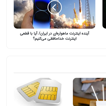
د
ه
ا
ی
ن
ت
آینده اینترنت ماهواره‌ای در ایران/ آیا با قطعی
ر
ن
اینترنت خداحافظی می‌کنیم؟
ت
م
ا
ه
و
ا
ر
ه‌
ا
ی
د
ر
ا