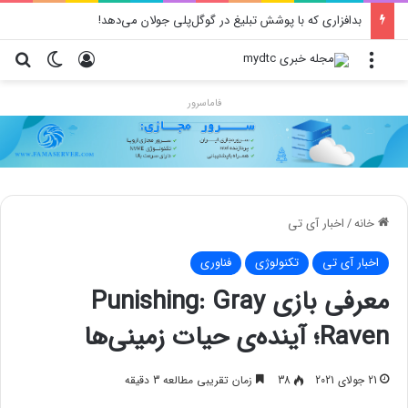
بدافزاری که با پوشش تبلیغ در گوگل‌پلی جولان می‌دهد!
منو
ورود
تغییر پو
جس
فاماسرور
خانه
/
اخبار آی تی
اخبار آی تی
تکنولوژی
فناوری
معرفی بازی Punishing: Gray
Raven؛ آینده‌ی حیات زمینی‌ها
21 جولای 2021
38
زمان تقریبی مطالعه 3 دقیقه