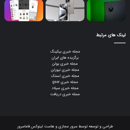
لینک های مرتبط
مجله خبری بیکینگ
برگزیده های ایران
مجله خبری یولن
مجله خبری نیوزلن
مجله خبری لستک
مجله خبری gsxr
مجله خبری سیلاد
مجله خبری دریافت
طراحی و توسعه توسط
سرور مجازی
و
هاست لینوکس
فاماسرور