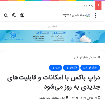
بدافزاری که با پوشش تبلیغ در گوگل‌پلی جولان می‌دهد!
منو
ورود
تغییر پو
جس
فاماسرور
خانه
/
اخبار آی تی
اخبار آی تی
تکنولوژی
فناوری
دراپ باکس با امکانات و قابلیت‌های
جدیدی به روز می‌شود
21 جولای 2021
27
زمان مطالعه یک دقیقه