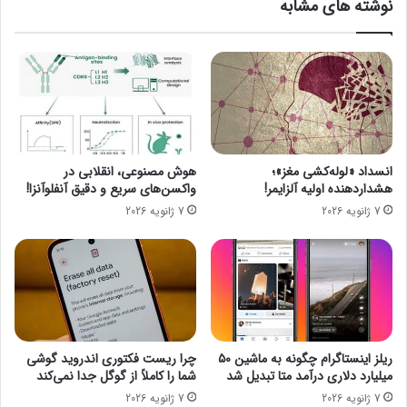
نوشته های مشابه
ن
ی
ی
ک
و
ا
ح
ر
ر
د
ف
ر
ه‌
د
ا
و
ی
ر
انسداد «لوله‌کشی مغز»؛
هوش مصنوعی، انقلابی در
ا
ه
هشداردهنده اولیه آلزایمر!
واکسن‌های سریع و دقیق آنفلوآنزا!
ف
ک
7 ژانویه 2026
7 ژانویه 2026
ت
ر
ت
و
ا
ن
ح
ا
ش
/
د
ب
ا
ز
ریلز اینستاگرام چگونه به ماشین ۵۰
چرا ریست فکتوری اندروید گوشی
گ
میلیارد دلاری درآمد متا تبدیل شد
شما را کاملاً از گوگل جدا نمی‌کند
ش
7 ژانویه 2026
7 ژانویه 2026