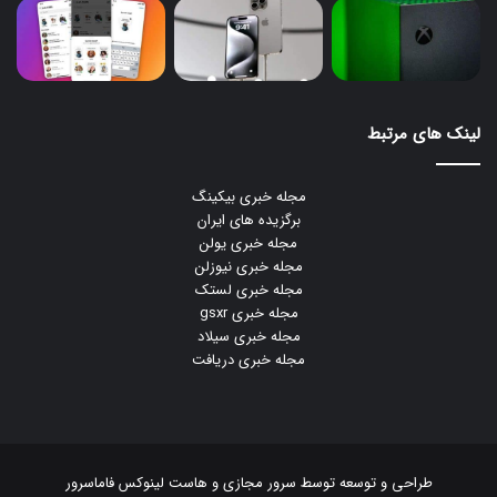
لینک های مرتبط
مجله خبری بیکینگ
برگزیده های ایران
مجله خبری یولن
مجله خبری نیوزلن
مجله خبری لستک
مجله خبری gsxr
مجله خبری سیلاد
مجله خبری دریافت
طراحی و توسعه توسط
سرور مجازی
و
هاست لینوکس
فاماسرور