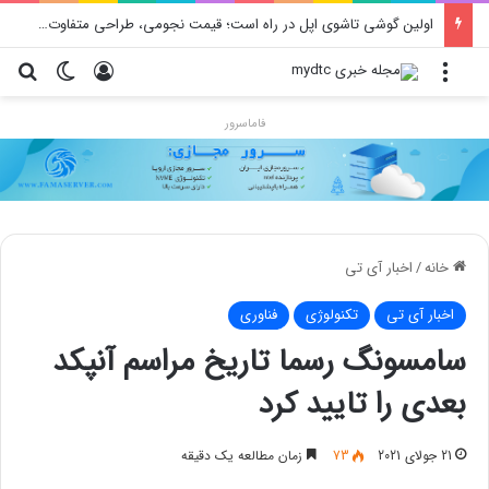
اولین گوشی تاشوی اپل در راه است؛ قیمت نجومی، طراحی متفاوت و زمان رونمایی احتمالی
منو
ورود
تغییر پو
جس
فاماسرور
خانه
/
اخبار آی تی
اخبار آی تی
تکنولوژی
فناوری
سامسونگ رسما تاریخ مراسم آنپکد
بعدی را تایید کرد
21 جولای 2021
73
زمان مطالعه یک دقیقه