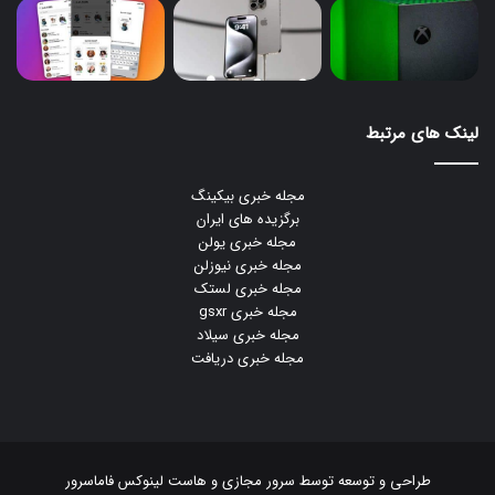
لینک های مرتبط
مجله خبری بیکینگ
برگزیده های ایران
مجله خبری یولن
مجله خبری نیوزلن
مجله خبری لستک
مجله خبری gsxr
مجله خبری سیلاد
مجله خبری دریافت
طراحی و توسعه توسط
سرور مجازی
و
هاست لینوکس
فاماسرور