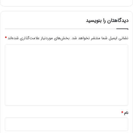
و
ز
1
4
دیدگاهتان را بنویسید
0
0
/
نشانی ایمیل شما منتشر نخواهد شد.
بخش‌های موردنیاز علامت‌گذاری شده‌اند
*
0
د
4
/
ی
1
د
5
|
گ
آ
ا
خ
ه
ر
ی
*
ن
ق
نام
*
ی
م
ت