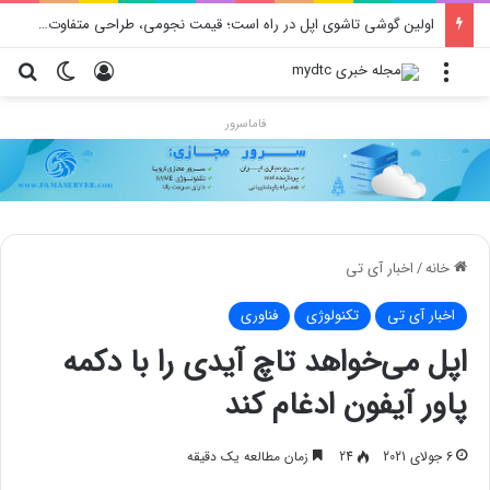
محدودیت جدید اینستاگرام: هر پست فقط پنج هشتگ
منو
ورود
تغییر پو
جس
فاماسرور
خانه
/
اخبار آی تی
اخبار آی تی
تکنولوژی
فناوری
اپل می‌خواهد تاچ آیدی را با دکمه
پاور آیفون ادغام کند
6 جولای 2021
24
زمان مطالعه یک دقیقه