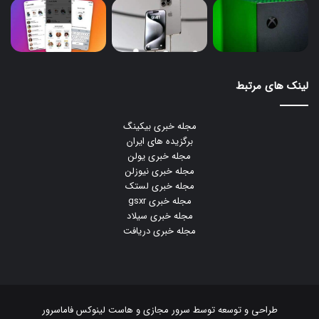
لینک های مرتبط
مجله خبری بیکینگ
برگزیده های ایران
مجله خبری یولن
مجله خبری نیوزلن
مجله خبری لستک
مجله خبری gsxr
مجله خبری سیلاد
مجله خبری دریافت
طراحی و توسعه توسط
سرور مجازی
و
هاست لینوکس
فاماسرور