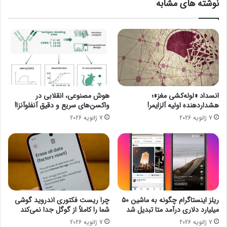
نوشته های مشابه
ز
ه
ب
،
ا
ق
ن
ی
س
م
ا
ت
د
د
ه
ل
ا
انسداد «لوله‌کشی مغز»؛
هوش مصنوعی، انقلابی در
ر
هشداردهنده اولیه آلزایمر!
واکسن‌های سریع و دقیق آنفلوآنزا!
و
7 ژانویه 2026
7 ژانویه 2026
ق
ی
م
ت
ا
ر
ز
ا
ریلز اینستاگرام چگونه به ماشین ۵۰
چرا ریست فکتوری اندروید گوشی
م
میلیارد دلاری درآمد متا تبدیل شد
شما را کاملاً از گوگل جدا نمی‌کند
ر
7 ژانویه 2026
7 ژانویه 2026