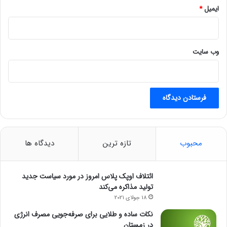
ط
ایمیل
*
ل
ا
و
ا
وب‌ سایت
ر
ز
د
ر
ب
ا
ز
ا
محبوب
تازه ترین
دیدگاه ها
ر
/
د
ائتلاف اوپک پلاس امروز در مورد سیاست جدید
ل
تولید مذاکره می‌کند
ا
18 جولای 2021
ر
ث
نکات ساده و طلایی برای صرفه‌جویی مصرف انرژی
ا
در زمستان