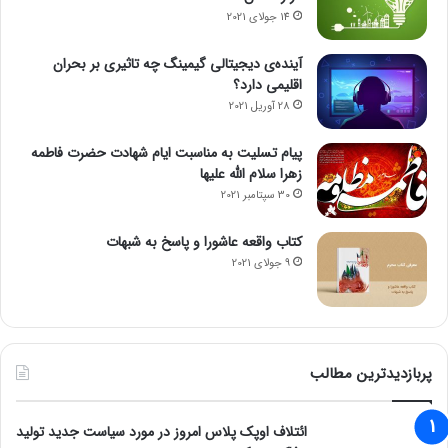
ب
14 جولای 2021
ت
م
آینده‌ی دیجیتالی گیمینگ چه تاثیری بر بحران
ا
اقلیمی دارد؟
ن
28 آوریل 2021
د
پیام تسلیت به مناسبت ایام شهادت حضرت فاطمه
زهرا سلام الله علیها
30 سپتامبر 2021
کتاب واقعه عاشورا و پاسخ به شبهات
9 جولای 2021
پربازدیدترین مطالب
ائتلاف اوپک پلاس امروز در مورد سیاست جدید تولید