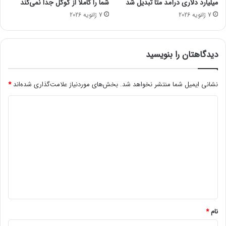
میلیارد دلاری درآمد متا تبدیل شد
شما را کاملاً از گوگل جدا نمی‌کند
و
ل
7 ژانویه 2026
7 ژانویه 2026
د
ت
ر
ا
س
دیدگاهتان را بنویسید
ت
و
نشانی ایمیل شما منتشر نخواهد شد.
بخش‌های موردنیاز علامت‌گذاری شده‌اند
*
ا
ل
د
ت
ی
د
گ
ا
ه
*
نام
*