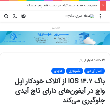
محدودیت جدید اینستاگرام: هر پست فقط پنج هشتگ
منو
ورود
تغییر پو
جس
فاماسرور
خانه
/
اخبار آی تی
اخبار آی تی
تکنولوژی
فناوری
باگ iOS 14.7 از آنلاک خودکار اپل
واچ در آیفون‌های دارای تاچ آیدی
جلوگیری می‌کند