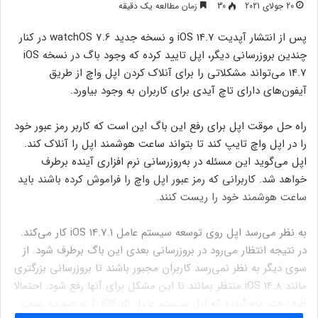
20 جولای 2021
30
زمان مطالعه یک دقیقه
پس از انتشار آپدیت iOS 14.7 و نسخه جدید watchOS 7.6 در کنار
چندین بروزرسانی دیگر، اپل تایید کرده که وجود باگ در نسخه iOS
14.7 می‌تواند مشکلاتی را برای آنلاک کردن اپل واچ از طریق
آیفون‌های دارای تاچ آیدی برای کاربران به وجود بیاورد.
راه حل موقت اپل برای رفع این باگ این است که کاربر رمز عبور خود
را در اپل واچ تایپ کند تا بتواند ساعت هوشمند اپل را آنلاک کند.
اپل می‌گوید این مسئله در به‌روزرسانی نرم افزاری آینده برطرف
خواهد شد. کاربرانی که رمز عبور اپل واچ را فراموش کرده باشند باید
ساعت هوشمند خود را ریست کنند.
به نظر می‌رسد اپل روی توسعه سیستم عامل iOS 14.7.1 کار می‌کند.
در نتیجه انتظار می‌رود در بروزرسانی بعدی این باگ برطرف شود. از
سوی دیگر به نظر نمی‌رسد کاربران مجبور باشند تا بروزرسانی بزرگتری
مانند iOS 14.8 منتظر بمانند تا این مشکل برای آنها رفع شود. احتمالا
ظرف چند ماه آینده که اپل سیستم عامل iOS 15 را به صورت رسمی