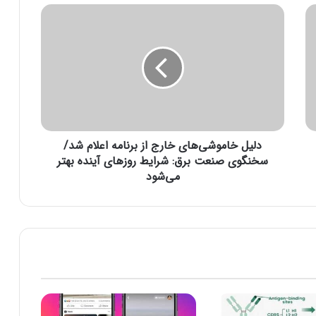
د
ل
ی
ل
خ
ا
م
و
ش
دلیل خاموشی‌های خارج از برنامه اعلام شد/
ی‌
ه
سخنگوی صنعت برق: شرایط روزهای آینده بهتر
ا
می‌شود
ی
خ
ا
ر
ج
ا
ز
ب
ر