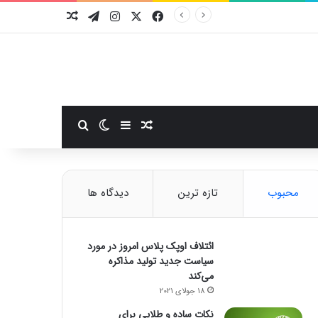
فیسبوک
ایکس
اینستاگرام
تلگرام
نوشته تصادفی
سایدبار
نوشته تصادفی
تغییر پوسته
جستجو برای
محبوب
تازه ترین
دیدگاه ها
ائتلاف اوپک پلاس امروز در مورد
سیاست جدید تولید مذاکره
می‌کند
18 جولای 2021
نکات ساده و طلایی برای