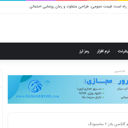
م: هر پست فقط پنج هشتگ
ینترنت
نرم افزار
رمز ارز
فاماسرور