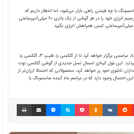
مسونگ با چه قیمتی راهی بازار می‌شود، اما انتظار داریم که
این قیمت چیزی بین ۱۴۹ تا ۲۰۰ دلار باشد. این ایرباد بی‌سیم انرژی خود را در هر گوشی از یک باتری ۶۰ میلی‌آمپرساعتی
چند روز پیش در گزارشی اعلام شد که سامسونگ ۲۰ مرداد مراسمی برگزار خواهد کرد تا از گلکسی زد فلیپ ۳، گلکسی زد
 جدیدش پرده بردارد. این غول کره‌ای امسال نسل جدیدی از گوشی گلکسی نوت
چمداران تاشوی خود پر خواهد کرد، محصولاتی که احتمالا ارزان‌تر از
این احتمال وجود دارد که در مراسم ماه آینده سامسونگ با
پینتریست
Reddit
VKontakte
Odnoklassniki
پاکت
اسکایپ
مسنجر
اشتراک گذاری با ایمیل
چاپ