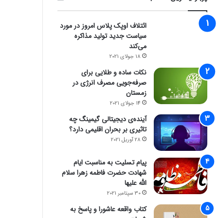
ائتلاف اوپک پلاس امروز در مورد
سیاست جدید تولید مذاکره
می‌کند
18 جولای 2021
نکات ساده و طلایی برای
صرفه‌جویی مصرف انرژی در
زمستان
14 جولای 2021
آینده‌ی دیجیتالی گیمینگ چه
تاثیری بر بحران اقلیمی دارد؟
28 آوریل 2021
پیام تسلیت به مناسبت ایام
شهادت حضرت فاطمه زهرا سلام
الله علیها
30 سپتامبر 2021
کتاب واقعه عاشورا و پاسخ به