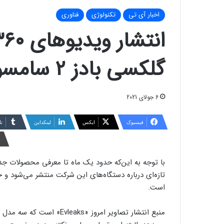
اخبار آی تی
تکنولوژی
فناوری
گلکسی بادز ۲ سامسونگ
6 جولای 2021
فیسبوک
ایکس
لینکداین
تا
با توجه به این‌که حدود یک ماه تا معرفی محصولات جد
است.