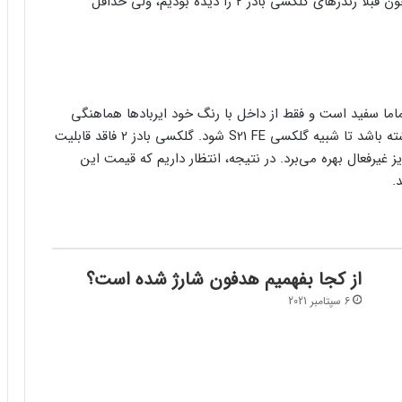
می‌دهد. البته این تصاویر حاوی نکته جدیدی نیست، چون قبلا رندرهای گلکسی بادز ۲ را دیده بودیم، ولی حداقل
از بیرون تماما سفید است و فقط از داخل با رنگ خود ایربادها هماهنگی
دارد. انتظار داریم این محصول یک رنگ مشکی هم داشته باشد تا شبیه گلکسی S21 FE شود. گلکسی بادز ۲ فاقد قابلیت
وعی حذف نویز غیرفعال بهره می‌برد. در نتیجه، انتظار داریم که قیمت این
از کجا بفهمیم هدفون شارژ شده است؟
6 سپتامبر 2021