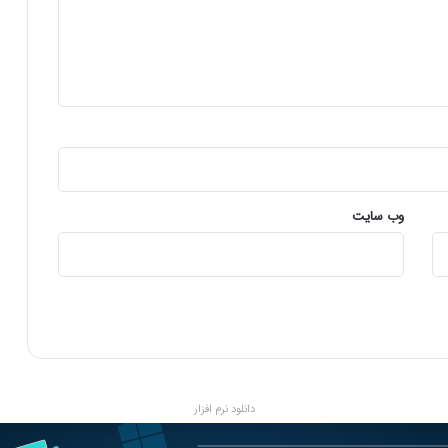
ت
ب
ر
ق
:
ش
ر
ا
ی
ط
ر
وب‌ سایت
و
ز
ه
ا
ی
آ
ی
ن
د
دانلود نرم افزار
ه
ب