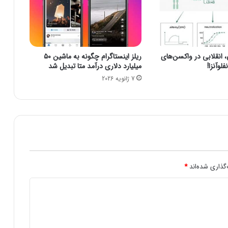
ن
ا
م
ه
ا
نقلابی در واکسن‌های
ریلز اینستاگرام چگونه به ماشین ۵۰
ع
لوآنزا!
میلیارد دلاری درآمد متا تبدیل شد
ل
7 ژانویه 2026
ا
م
ش
د
/
س
خ
ن
گ
گذاری شده‌اند
*
و
ی
ص
ن
ع