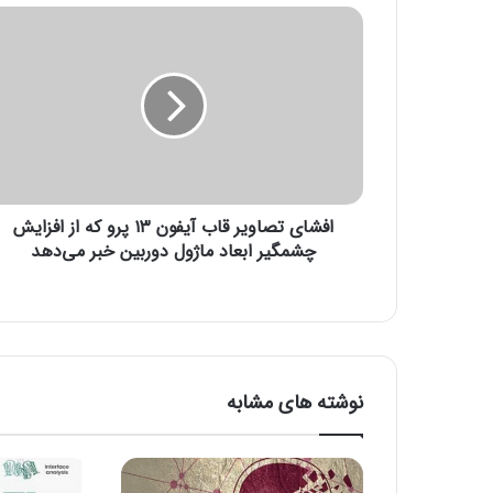
ا
ف
ش
ا
ی
ت
ص
ا
و
افشای تصاویر قاب آیفون ۱۳ پرو که از افزایش
ی
ر
چشمگیر ابعاد ماژول دوربین خبر می‌دهد
ق
ا
ب
آ
ی
ف
نوشته های مشابه
و
ن
۱
۳