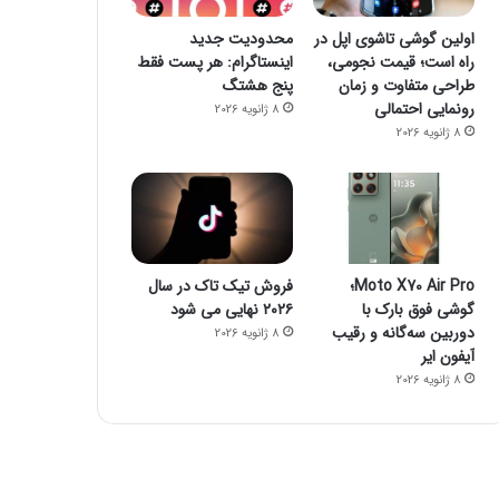
اولین گوشی تاشوی اپل در
محدودیت جدید
راه است؛ قیمت نجومی،
اینستاگرام: هر پست فقط
طراحی متفاوت و زمان
پنج هشتگ
رونمایی احتمالی
8 ژانویه 2026
فناوری
8 ژانویه 2026
8 ژانویه 2026
راز فروکش‌کردن موج DeepSeek در بازار هوش مصنوعی
Moto X70 Air Pro؛
فروش تیک تاک در سال
گوشی فوق بارک با
۲۰۲۶ نهایی می شود
دوربین سه‌گانه و رقیب
8 ژانویه 2026
آیفون ایر
8 ژانویه 2026
8 ژانویه 2026
8 ژانویه 2026
جمینای یا کوپایلوت؟ مقایسه دو چت‌بات قدرتمند هوش مصنوعی
پاسخ سامسونگ به اپل: گلکسی واید فولد، رقیبی برای آیفون تاشو و آیپد
پایان سلطه تسلا: BYD با فروش ۲/۲ میلیونی پیشتاز بازار خودروهای برقی شد