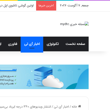
جمعه, 7 آگوست 2026
محدودیت جدید اینستاگرا
آخرین خبرها
صفحه نخست
تکنولوژی
اخبار آی تی
فناوری
ا
خانه
/
اخبار آی تی
/
انتشار ویدیوهای ۳۶۰ درجه ایرباد بی‌سیم گلکسی بادز ۲ سامسونگ