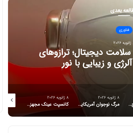
العه بعدی
فناوری
202
ج تازه سلامت دیجیتال؛ ترازوهای
رژی و زیبایی با نور
8 ژانویه 2026
8 ژانویه 2026
8 ژانویه 2026
راز فروکش‌کردن موج DeepSeek در بازار هوش مصنوعی
مرگ نوجوان آمریکایی پس از دریافت توصیه‌های خطرناک از ChatGPT
کانسپت عینک مجهز به هوش مصنوعی رونمایی شد