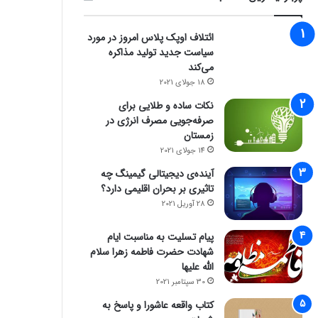
ائتلاف اوپک پلاس امروز در مورد
سیاست جدید تولید مذاکره
می‌کند
18 جولای 2021
نکات ساده و طلایی برای
صرفه‌جویی مصرف انرژی در
زمستان
14 جولای 2021
آینده‌ی دیجیتالی گیمینگ چه
تاثیری بر بحران اقلیمی دارد؟
28 آوریل 2021
پیام تسلیت به مناسبت ایام
شهادت حضرت فاطمه زهرا سلام
الله علیها
30 سپتامبر 2021
کتاب واقعه عاشورا و پاسخ به