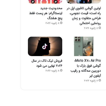
اولین گوشی تاشوی اپل در
محدودیت جدید
راه است؛ قیمت نجومی،
اینستاگرام: هر پست فقط
فناوری
طراحی متفاوت و زمان
پنج هشتگ
رونمایی احتمالی
8 ژانویه 2026
8 ژانویه 2026
8 ژانویه 2026
راز فروکش‌کردن موج DeepSeek در بازار هوش مصنوعی
Moto X70 Air Pro؛
فروش تیک تاک در سال
گوشی فوق بارک با
۲۰۲۶ نهایی می شود
8 ژانویه 2026
8 ژانویه 2026
دوربین سه‌گانه و رقیب
جمینای یا کوپایلوت؟ مقایسه دو چت‌بات قدرتمند هوش مصنوعی
پاسخ سامسونگ به اپل: گلکسی واید فولد، رقیبی برای آیفون تاشو و آیپد
پایان سلطه تسلا: BYD با فروش ۲/۲ میلیونی پیشتاز بازار خودروهای برقی شد
8 ژانویه 2026
آیفون ایر
8 ژانویه 2026