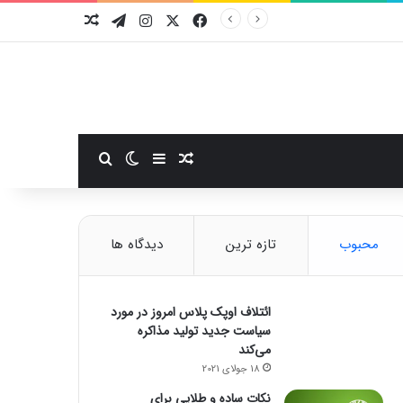
فیسبوک
ایکس
اینستاگرام
تلگرام
نوشته تصادفی
سایدبار
نوشته تصادفی
تغییر پوسته
جستجو برای
محبوب
تازه ترین
دیدگاه ها
ائتلاف اوپک پلاس امروز در مورد
سیاست جدید تولید مذاکره
می‌کند
18 جولای 2021
نکات ساده و طلایی برای