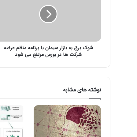
ک
ب
ر
ق
ب
ه
ب
شوک برق به بازار سیمان با برنامه منظم عرضه
ا
ز
شرکت ها در بورس مرتفع می شود
ا
ر
س
ی
م
نوشته های مشابه
ا
ن
ب
ا
ب
ر
ن