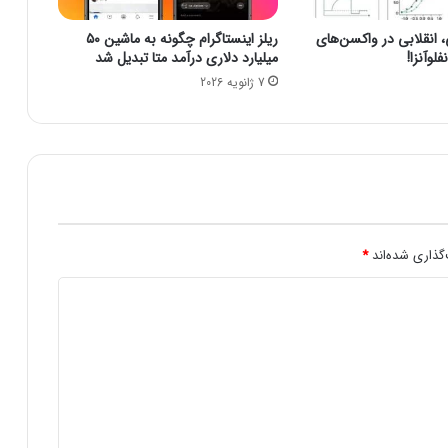
t
v
نقلابی در واکسن‌های
ریلز اینستاگرام چگونه به ماشین ۵۰
O
لوآنزا!
میلیارد دلاری درآمد متا تبدیل شد
S
7 ژانویه 2026
1
4
.
7
ر
ا
م
ن
ت
گذاری شده‌اند
*
ش
ر
ک
ر
د