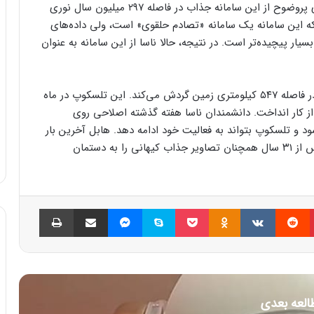
ناسا در بیانیه‌ای می‌گوید: «رصد جدید هابل اولین نمای پروضوح از این سامانه جذاب در فاصله ۲۹۷ میلیون سال نوری
 که این سامانه یک سامانه «تصادم حلقوی» است، ولی داده‌های
ار پیچیده‌تر است. در نتیجه، حالا ناسا از این سامانه به عنوان
هابل تلکسوپی به اندازه یک اتوبوس کوچک است که در فاصله ۵۴۷ کیلومتری زمین گردش می‌کند. این تلسکوپ در ماه
از کار انداخت. دانشمندان ناسا هفته گذشته اصلاحی روی
د و تلسکوپ بتواند به فعالیت خود ادامه دهد. هابل آخرین بار
در سال ۲۰۰۹ توسط فضانوردان تعمیر شده بود و حالا پس از ۳۱ سال همچنان تصاویر جذاب کیهانی را به دستمان
پینتریست
Reddit
VKontakte
Odnoklassniki
پاکت
اسکایپ
مسنجر
اشتراک گذاری با ایمیل
چاپ
العه بعدی