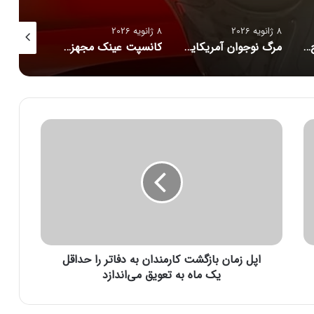
8 ژانویه 2026
8 ژانویه 2026
8 ژانویه 2026
راز فروکش‌کردن موج DeepSeek در بازار هوش مصنوعی
مرگ نوجوان آمریکایی پس از دریافت توصیه‌های خطرناک از ChatGPT
کانسپت عینک مجهز به هوش مصنوعی رونمایی شد
ا
پ
ل
ز
م
ا
ن
ب
ا
اپل زمان بازگشت کارمندان به دفاتر را حداقل
ز
گ
یک ماه به تعویق می‌اندازد
ش
ت