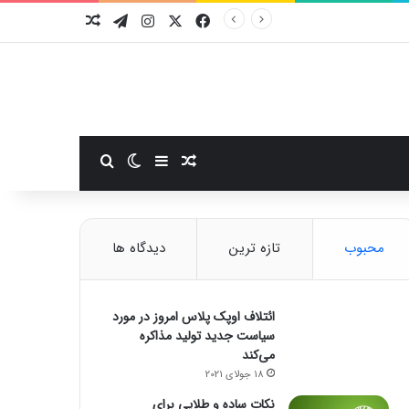
فیسبوک
ایکس
اینستاگرام
تلگرام
نوشته تصادفی
سایدبار
نوشته تصادفی
تغییر پوسته
جستجو برای
محبوب
تازه ترین
دیدگاه ها
ائتلاف اوپک پلاس امروز در مورد
سیاست جدید تولید مذاکره
می‌کند
18 جولای 2021
نکات ساده و طلایی برای