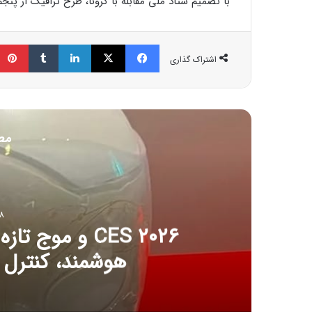
با تصمیم ستاد ملی مقابله با کرونا، طرح ترافیک از پنج
فیسبوک
ایکس
لینکداین
تامبلر
اشتراک گذاری
مط
8 ژانویه 6
CES ۲۰۲۶ و مو
هوشمند، کنترل آل