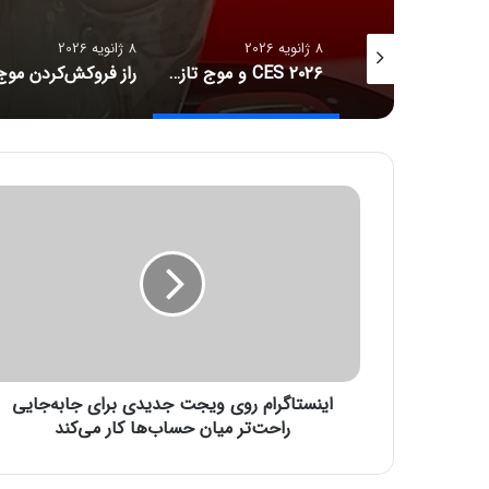
8 ژانویه 2026
8 ژانویه 2026
جدیدترین قیمت رمزارزها
CES ۲۰۲۶ و موج تازه سلامت دیجیتال؛ ترازوهای هوشمند، کنترل آلرژی و زیبایی با نور
ا
ی
ن
س
ت
ا
گ
ر
ا
اینستاگرام روی ویجت جدیدی برای جابه‌جایی
م
ر
راحت‌تر میان حساب‌ها کار می‌کند
و
ی