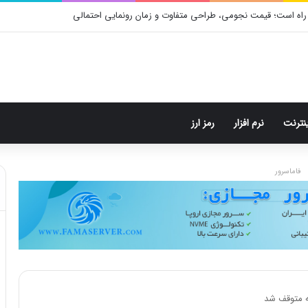
م: هر پست فقط پنج هشتگ
ینترنت
نرم افزار
رمز ارز
فاماسرور
ه متوقف شد