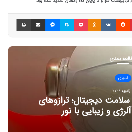
م اردیبهشت لغو و تا پایان ماه رمضان تمدید شده بود.
پینتریست
Reddit
VKontakte
Odnoklassniki
پاکت
اسکایپ
مسنجر
اشتراک گذاری با ایمیل
چاپ
العه بعدی
فناوری
202
ج تازه سلامت دیجیتال؛ ترازوهای
رژی و زیبایی با نور