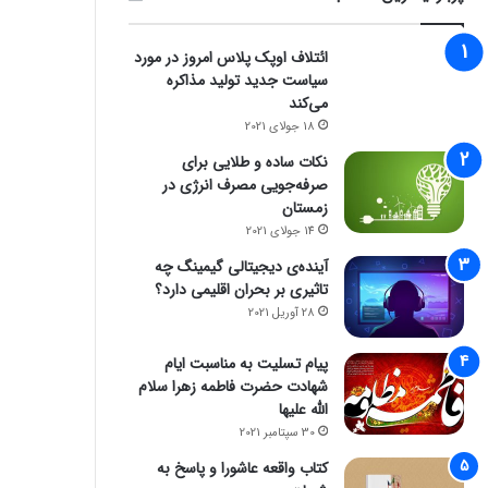
ائتلاف اوپک پلاس امروز در مورد
سیاست جدید تولید مذاکره
می‌کند
18 جولای 2021
نکات ساده و طلایی برای
صرفه‌جویی مصرف انرژی در
زمستان
14 جولای 2021
آینده‌ی دیجیتالی گیمینگ چه
تاثیری بر بحران اقلیمی دارد؟
28 آوریل 2021
پیام تسلیت به مناسبت ایام
شهادت حضرت فاطمه زهرا سلام
الله علیها
30 سپتامبر 2021
کتاب واقعه عاشورا و پاسخ به