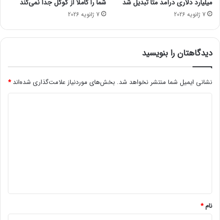
میلیارد دلاری درآمد متا تبدیل شد
شما را کاملاً از گوگل جدا نمی‌کند
ا
ق
7 ژانویه 2026
7 ژانویه 2026
ب
ف
ر
ش
ا
د
ی
دیدگاهتان را بنویسید
و
ی
ن
نشانی ایمیل شما منتشر نخواهد شد.
بخش‌های موردنیاز علامت‌گذاری شده‌اند
*
د
د
و
ز
ی
۱
د
۰
ع
گ
ر
ا
ض
ه
ه
م
*
ی‌
ک
نام
*
ن