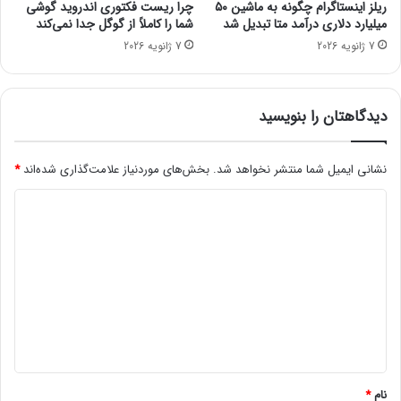
ریلز اینستاگرام چگونه به ماشین ۵۰
چرا ریست فکتوری اندروید گوشی
پابرجاست که باید منتظر ماند و دید که شرایط در ادامه کار به چه
ک
ا
میلیارد دلاری درآمد متا تبدیل شد
شما را کاملاً از گوگل جدا نمی‌کند
س
د
صورت پیش خواهد رفت.
7 ژانویه 2026
7 ژانویه 2026
[
ر
ت
و
م
ی
ا
ن
دیدگاهتان را بنویسید
ش
د
ا
و
ک
ز
نشانی ایمیل شما منتشر نخواهد شد.
بخش‌های موردنیاز علامت‌گذاری شده‌اند
*
ن
۱
د
ی
۱
د
ر
ی
]
ا
د
ب
ر
گ
ا
ا
ی
ه
و
ی
*
ن
د
نام
*