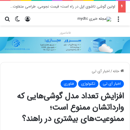
محدودیت جدید اینستاگرام: هر پست فقط پنج هشتگ
منو
ورود
تغییر پو
جس
فاماسرور
خانه
/
اخبار آی تی
اخبار آی تی
تکنولوژی
فناوری
افزایش تعداد مدل گوشی‌هایی که
وارداتشان ممنوع است؛
ممنوعیت‌های بیشتری در راهند؟