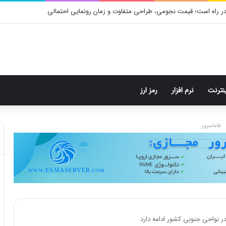
رام: هر پست فقط پنج هشتگ
ینترنت
نرم افزار
رمز ارز
فاماسرور