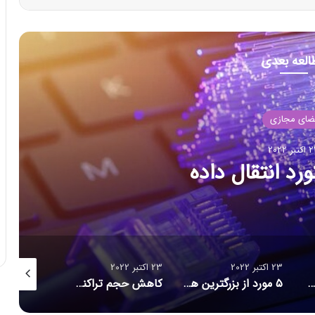
العه بعدی
ضای مجازی
بر 2022
د انتقال داده
23 اکتبر 2022
23 اکتبر 2022
23 اکتبر 2022
۱۶ برنامه آلوده از گوگل پلی پاک شدند
۵ مورد از بزرگترین هک‌های تاریخ امنیت سایبری/ حلقه ازدواج هوشمندی که مراقب شماست/ احتمال بازبینی امنیتی آمریکا از قرارداد ماسک برای خرید توییتر
کاهش حجم تراکنش‌ توکن‌های متاورس