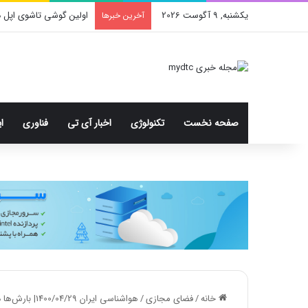
یکشنبه, 9 آگوست 2026
محدودیت جدید اینستاگ
آخرین خبرها
صفحه نخست
تکنولوژی
اخبار آی تی
فناوری
ا
خانه
/
فضای مجازی
/
هواشناسی ایران 1400/04/29| بارش‌ها در نواحی جنوبی کشور ادامه دارد