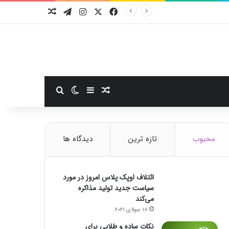
فیسبوک
ایکس
اینستاگرام
تلگرام
نوشته تصادفی
سایدبار
نوشته تصادفی
تغییر پوسته
جستجو برای
محبوب
تازه ترین
دیدگاه ها
ائتلاف اوپک پلاس امروز در مورد
سیاست جدید تولید مذاکره
می‌کند
18 جولای 2021
نکات ساده و طلایی برای