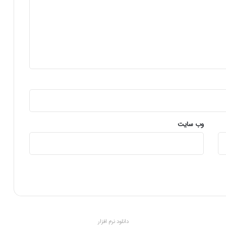
ت
و
ج
ه
ی
ب
ه
آ
ب
خ
ی
ز
وب‌ سایت
د
ا
ر
ی
ا
س
ت
دانلود نرم افزار