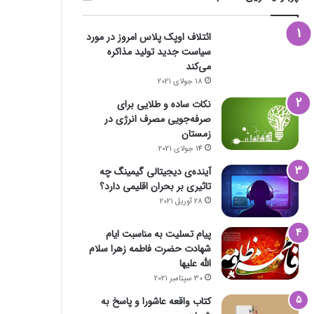
ائتلاف اوپک پلاس امروز در مورد
سیاست جدید تولید مذاکره
می‌کند
18 جولای 2021
نکات ساده و طلایی برای
صرفه‌جویی مصرف انرژی در
زمستان
14 جولای 2021
آینده‌ی دیجیتالی گیمینگ چه
تاثیری بر بحران اقلیمی دارد؟
28 آوریل 2021
پیام تسلیت به مناسبت ایام
شهادت حضرت فاطمه زهرا سلام
الله علیها
30 سپتامبر 2021
کتاب واقعه عاشورا و پاسخ به