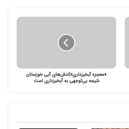
«
م
ع
ج
ز
ه
آ
ب
خ
«معجزه آبخیزداری»|تنش‌های آبی خوزستان
ی
ز
نتیجه بی‌توجهی به آبخیزداری است
د
ا
ر
ی
»
|
ت
ن