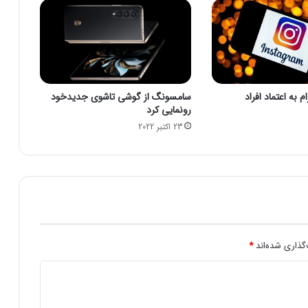
ش‌
ه
ا
ی
آ
ب
 به اعتماد افراد
سامسونگ از گوشی تاشوی جدیدخود
ی
رونمایی کرد
خ
23 اکتبر 2022
و
ز
س
ت
ا
ن
ن
ت
ی
گذاری شده‌اند
*
ج
ه
ب
ی‌