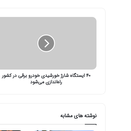
۴
۰
ا
ی
س
ت
گ
ا
ه
۴۰ ایستگاه شارژ خورشیدی خودرو برقی در کشور
ش
ا
راه‌اندازی می‌شود
ر
ژ
خ
و
ر
نوشته های مشابه
ش
ی
د