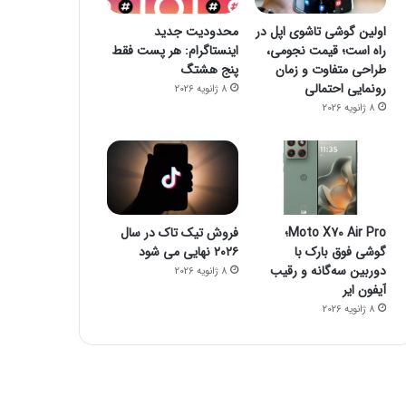
اولین گوشی تاشوی اپل در
محدودیت جدید
راه است؛ قیمت نجومی،
اینستاگرام: هر پست فقط
طراحی متفاوت و زمان
پنج هشتگ
رونمایی احتمالی
8 ژانویه 2026
8 ژانویه 2026
فضای مجازی
23 اکتبر 2022
۱۶ برنامه آلوده از گوگل پلی پاک شدند
Moto X70 Air Pro؛
فروش تیک تاک در سال
گوشی فوق بارک با
۲۰۲۶ نهایی می شود
دوربین سه‌گانه و رقیب
8 ژانویه 2026
آیفون ایر
8 ژانویه 2026
23 اکتبر 2022
23 اکتبر 2022
جیمز وب از توده اسرار آمیز تصویربرداری کرد
چگونه یک گوشی هوشمند می‌تواند خطر مرگ شما را پیش بینی کند؟
چگونه فالوئرهای جعلی را شناسایی کنیم؟