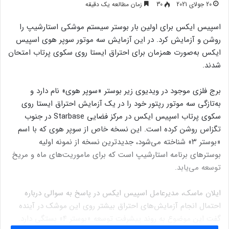
20 جولای 2021
30
زمان مطالعه یک دقیقه
اسپیس ایکس برای اولین بار بوستر سیستم موشکی استارشیپ را
روشن و آزمایش کرد. در این آزمایش سه موتور سوپر هوی اسپیس
ایکس به‌صورت همزمان برای احتراق ایستا روی سکوی پرتاب امتحان
شدند.
برج فلزی موجود در ویدیوی زیر بوستر «سوپر هوی» نام دارد و
به‌تازگی سه موتور رپتور خود را در یک آزمایش احتراق ایستا روی
سکوی پرتاب اسپیس ایکس در مرکز فضایی Starbase در جنوب
تگزاس روشن کرده است. این نسخه خاص از سوپر هوی که با اسم
«بوستر ۳» شناخته می‌شود، جدیدترین نسخه از نمونه اولیه
بوسترهای برنامه استارشیپ است که برای ماموریت‌های ماه و مریخ
توسعه می‌یابد.
ایلان ماسک، مدیرعامل اسپیس ایکس در پاسخ به سوالی درباره
احتمال انجام آزمایش‌های احتراق بیشتر روی این موشک در آینده
گفت این موضوع به روند پیشرفت توسعه «بوستر ۴» بستگی دارد.