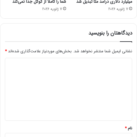
میلیارد دلاری درآمد متا تبدیل شد
شما را کاملاً از گوگل جدا نمی‌کند
م
7 ژانویه 2026
7 ژانویه 2026
ن
و
ع
ا
دیدگاهتان را بنویسید
س
ت
؛
نشانی ایمیل شما منتشر نخواهد شد.
بخش‌های موردنیاز علامت‌گذاری شده‌اند
*
م
د
م
ن
ی
و
د
ع
ی
گ
ت‌
ا
ه
ه
ا
ی
*
ب
ی
نام
*
ش