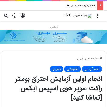
محدودیت جدید اینستاگرام: هر پست فقط پنج هشتگ
منو
ورود
تغییر پو
جس
فاماسرور
خانه
/
اخبار آی تی
اخبار آی تی
تکنولوژی
فناوری
انجام اولین آزمایش احتراق بوستر
راکت سوپر هوی اسپیس ایکس
[تماشا کنید]