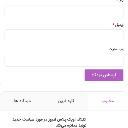
نام
*
زیربنایی با ارزش 3105 میلیارد تومان و اشتغالزایی 1638 نفر در مناطق
آزاد ارس، ماکو، انزلی و چابهار با دستور رئیس جمهور به بهره‌برداری
رسید.
ایمیل
*
به گفته وی، پیاده سازی اولین پنجره واحد خدمات الکترونیک و اولین
سند مسئولیت اجتماعی، احداث اولین هتل دریایی و اولین پارک
برفی کشور، ایجاد اولین شهرک شیلاتی، اولین بانکرینگ و اولین
وب‌ سایت
نیروگاه خورشیدی مناطق آزاد و نیز مثبت شدن تراز تجاری مناطق
آزاد برای اولین بار از جمله مهم ترین اقداماتی است که برای اولین بار
در این مناطق به سرانجام رسیده است.
انتهای پیام/
محبوب
تازه ترین
دیدگاه ها
ائتلاف اوپک پلاس امروز در مورد سیاست جدید
تولید مذاکره می‌کند