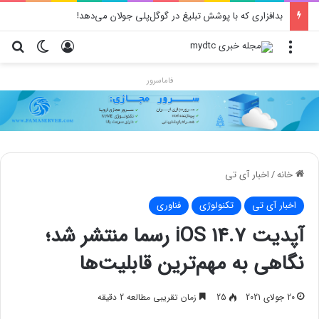
بدافزاری که با پوشش تبلیغ در گوگل‌پلی جولان می‌دهد!
منو
ورود
تغییر پو
جس
فاماسرور
خانه
/
اخبار آی تی
اخبار آی تی
تکنولوژی
فناوری
آپدیت iOS 14.7 رسما منتشر شد؛
نگاهی به مهم‌ترین قابلیت‌ها
20 جولای 2021
25
زمان تقریبی مطالعه 2 دقیقه