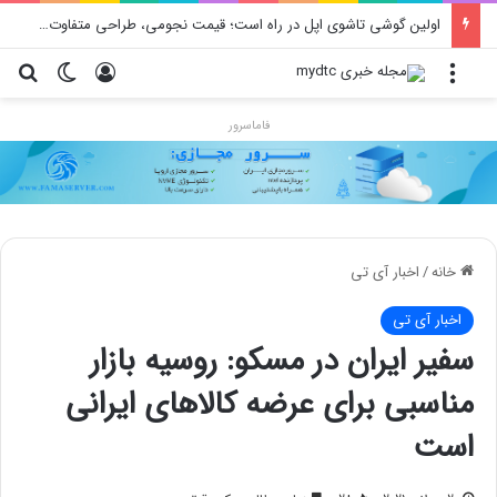
محدودیت جدید اینستاگرام: هر پست فقط پنج هشتگ
منو
ورود
تغییر پو
جس
فاماسرور
خانه
/
اخبار آی تی
اخبار آی تی
سفیر ایران در مسکو: روسیه بازار
مناسبی برای عرضه کالاهای ایرانی
است