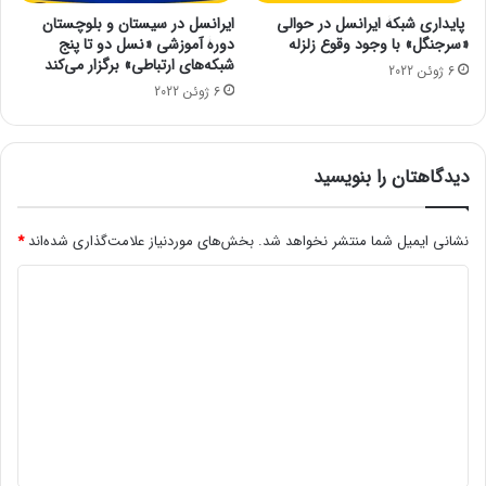
ا
ه
پایداری شبکۀ ایرانسل در حوالی
ایرانسل در سیستان و بلوچستان
د
م‌
«سرجنگل» با وجود وقوع زلزله
دورۀ آموزشی «نسل دو تا پنج
ه
ت
شبکه‌های ارتباطی» برگزار می‌کند
6 ژوئن 2022
ن
ر
6 ژوئن 2022
ک
ی
ن
ن
ی
ق
د
دیدگاهتان را بنویسید
ا
ب
ل
نشانی ایمیل شما منتشر نخواهد شد.
بخش‌های موردنیاز علامت‌گذاری شده‌اند
*
ی
ت‌
د
ه
ا
ی
د
گ
ا
ه
*