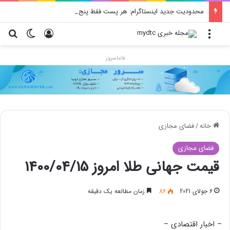
محدودیت جدید اینستاگرام: هر پست فقط پنج هشتگ
منو
ورود
تغییر پو
جس
فاماسرور
خانه
/
فضای مجازی
فضای مجازی
قیمت جهانی طلا امروز 1400/04/15
6 جولای 2021
86
زمان مطالعه یک دقیقه
– اخبار اقتصادی –