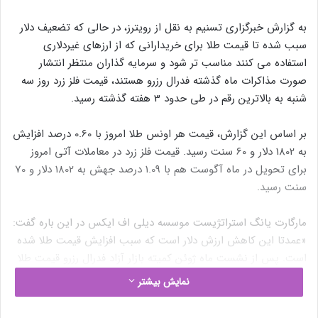
به گزارش خبرگزاری تسنیم به نقل از رویترز، در حالی که تضعیف دلار
سبب شده تا قیمت طلا برای خریدارانی که از ارزهای غیردلاری
استفاده می کنند مناسب تر شود و سرمایه گذاران منتظر انتشار
صورت مذاکرات ماه گذشته فدرال رزرو هستند، قیمت فلز زرد روز سه
شنبه به بالاترین رقم در طی حدود 3 هفته گذشته رسید.
بر اساس این گزارش، قیمت هر اونس طلا امروز با 0.60 درصد افزایش
به 1802 دلار و 60 سنت رسید. قیمت فلز زرد در معاملات آتی امروز
برای تحویل در ماه آگوست هم با 1.09 درصد جهش به 1802 دلار و 70
سنت رسید.
مارگارت یانگ استراتژیست موسسه دیلی اف ایکس در این باره گفت:
«عمدتا این کاهش ارزش دلار است که سبب افزایش قیمت طلا شده
است. پس از نشست ماه ژوئن کمیته بازار آزاد فدرال رزرو قیمت طلا
به شدت افت کرده بود و اکنون که انتظارات انقباضی شدن سیاست
نمایش بیشتر
پولی تاثیر خود را بر بازار گذشته خریداران مجددا در حال بازگشت به
بازار هستند.»