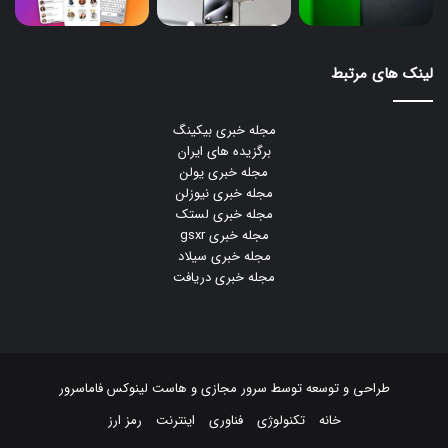
لینک های مرتبط
مجله خبری بیکینگ
برگزیده های ایران
مجله خبری یولن
مجله خبری نیوزلن
مجله خبری لستک
مجله خبری gsxr
مجله خبری سیلاد
مجله خبری دریافت
طراحی و توسعه توسط
سرور مجازی
و
هاست لینوکس
فاماسرور
خانه
تکنولوژی
فناوری
اینترنت
رمز ارز