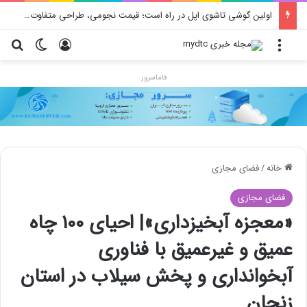
اولین گوشی تاشوی اپل در راه است؛ قیمت نجومی، طراحی متفاوت و زمان رونمایی احتمالی
منو
ورود
تغییر پو
جس
فاماسرور
خانه
/
فضای مجازی
فضای مجازی
«معجزه آبخیزداری»| احیای 100 چاه
عمیق و غیرعمیق با فناوری
آبخوانداری و پخش سیلاب در استان
زنجان