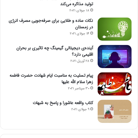
تولید مذاکره می‌کند
آبخیزداری» |ارزش 50میلیارددلاری قنات‌های ایران/ مهاجرت معکوس
18 جولای 2021
به روستاها با احیای قنوات«معجزه آبخیزداری»| آبخیزداری و
نکات ساده و طلایی برای صرفه‌جویی مصرف انرژی
آبخوانداری؛ مطالبه ای مردمی از نامزدهای ریاست جمهوری«معجزه
در زمستان
آبخیزداری» |آبخیزداری؛ علم مملکت داری/ ظرفیت های پنهان و
14 جولای 2021
مغفول آبخیزداری برای رشد و آبادانی کشورانتهای پیام/
آینده‌ی دیجیتالی گیمینگ چه تاثیری بر بحران
اقلیمی دارد؟
28 آوریل 2021
پیام تسلیت به مناسبت ایام شهادت حضرت فاطمه
زهرا سلام الله علیها
30 سپتامبر 2021
کتاب واقعه عاشورا و پاسخ به شبهات
9 جولای 2021