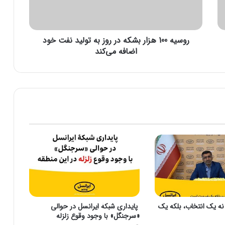
0
0
ه
روسیه 100 هزار بشکه در روز به تولید نفت خود
ز
ا
اضافه می‌کند
ر
ب
ش
ک
ه
د
ر
ر
و
ز
ب
ه
ت
و
نه یک انتخاب، بلکه یک
پایداری شبکۀ ایرانسل در حوالی
ل
«سرجنگل» با وجود وقوع زلزله
ی