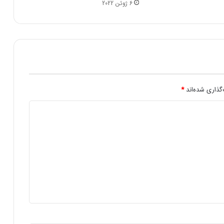
6 ژوئن 2022
د
ن
ف
ت
خ
و
د
ا
ض
گذاری شده‌اند
*
ا
ف
ه
م
ی‌
ک
ن
د