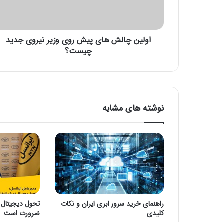
ا
ل
ش
اولین چالش های پیش روی وزیر نیروی جدید
ه
ا
چیست؟
ی
پ
ی
ش
ر
نوشته های مشابه
و
ی
و
ز
ی
ر
ن
ی
ر
راهنمای خرید سرور ابری ایران و نکات
تحول دیجیتال 
و
کلیدی
ضرورت است
ی