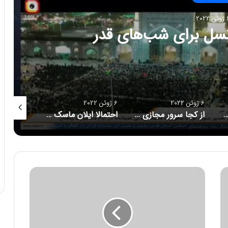
 2022
رانسل برای شب‌های قدر
6 ژوئن 2022
6 ژوئن 2022
6 ژوئن 2022
دومین دوره طرح پژوهانه همراه با هدف حمایت از دانشجویان مستعد
از کجا سرور مجازی بخریم؟
احتمالا ایلان ماسک توئیتر را می خرد
ر
و
س
ی
ه
1