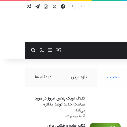
فیسبوک
ایکس
اینستاگرام
تلگرام
نوشته تصادفی
سایدبار
نوشته تصادفی
تغییر پوسته
جستجو برای
محبوب
تازه ترین
دیدگاه ها
ائتلاف اوپک پلاس امروز در مورد
سیاست جدید تولید مذاکره
می‌کند
18 جولای 2021
نکات ساده و طلایی برای