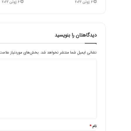
6 ژوئن 2022
6 ژوئن 2022
ج
د
ی
د
چ
ی
دیدگاهتان را بنویسید
س
ت
؟
نشانی ایمیل شما منتشر نخواهد شد.
بخش‌های موردنیاز علامت‌
د
ی
د
گ
ا
ه
*
نام
*