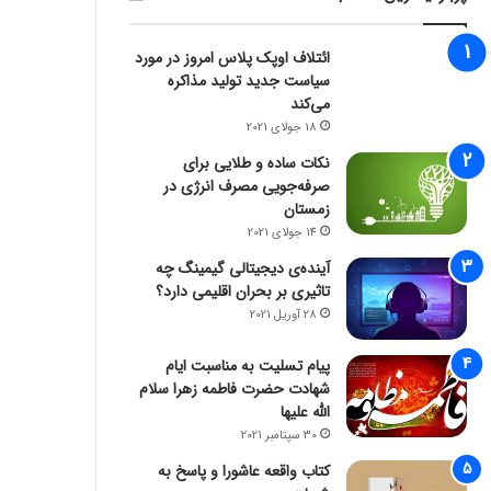
ائتلاف اوپک پلاس امروز در مورد
سیاست جدید تولید مذاکره
می‌کند
18 جولای 2021
نکات ساده و طلایی برای
صرفه‌جویی مصرف انرژی در
زمستان
14 جولای 2021
آینده‌ی دیجیتالی گیمینگ چه
تاثیری بر بحران اقلیمی دارد؟
28 آوریل 2021
پیام تسلیت به مناسبت ایام
شهادت حضرت فاطمه زهرا سلام
الله علیها
30 سپتامبر 2021
کتاب واقعه عاشورا و پاسخ به