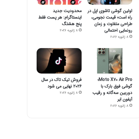
6 ژوئن 2022
اولین گوشی تاشوی اپل در
محدودیت جدید
افتتاح دومین دوره طرح پژوهانه هم
راه است؛ قیمت نجومی،
اینستاگرام: هر پست فقط
دانشجویان مستع
طراحی متفاوت و زمان
پنج هشتگ
رونمایی احتمالی
8 ژانویه 2026
8 ژانویه 2026
6 ژوئن 2022
6 ژوئن 2022
آپتین ،تنها زیرساخت ارتباطات بیسیم ابری در ایران
فقط ۱۰ روز تا پایان مهلت شرکت در جشنوارۀ تولید محتوای دانا
پوشش 5G در تمام مراکز استان‌ها و شهرهای اصلی؛ برنامۀ ایرانسل برای دو سال آینده
Moto X70 Air Pro؛
فروش تیک تاک در سال
گوشی فوق بارک با
۲۰۲۶ نهایی می شود
دوربین سه‌گانه و رقیب
8 ژانویه 2026
آیفون ایر
8 ژانویه 2026