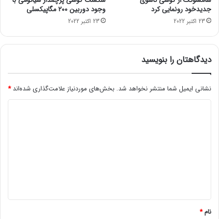
سامسونگ از گوشی تاشوی
شکست گوشی پرچمدار شیائومی با
A
جدیدخود رونمایی کرد
وجود دوربین ۲۰۰ مگاپیکسلی
1
23 اکتبر 2022
23 اکتبر 2022
4
و
م
و
دیدگاهتان را بنویسید
د
م
۵
نشانی ایمیل شما منتشر نخواهد شد.
بخش‌های موردنیاز علامت‌گذاری شده‌اند
*
G
د
م
ع
ی
ر
د
ف
ی
گ
م
ا
ی‌
ه
ش
و
*
د
نام
*