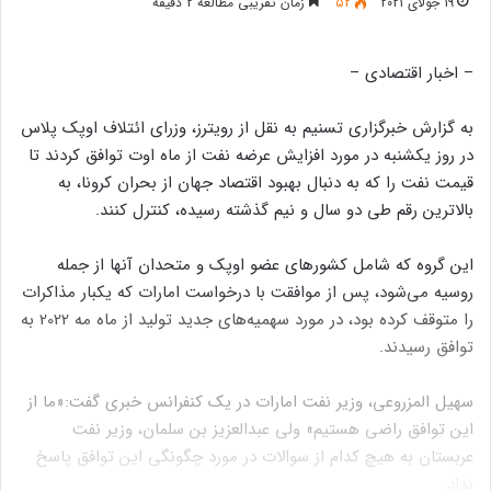
19 جولای 2021
52
زمان تقریبی مطالعه 2 دقیقه
– اخبار اقتصادی –
به گزارش خبرگزاری تسنیم به نقل از رویترز، وزرای ائتلاف اوپک پلاس
در روز یکشنبه در مورد افزایش عرضه نفت از ماه اوت توافق کردند تا
قیمت نفت را که به دنبال بهبود اقتصاد جهان از بحران کرونا، به
بالاترین رقم طی دو سال و نیم گذشته رسیده، کنترل کنند.
این گروه که شامل کشورهای عضو اوپک و متحدان آنها از جمله
روسیه می‌شود، پس از موافقت با درخواست امارات که یکبار مذاکرات
را متوقف کرده بود، در مورد سهمیه‌های جدید تولید از ماه مه 2022 به
توافق رسیدند.
سهیل المزروعی، وزیر نفت امارات در یک کنفرانس خبری گفت:«ما از
این توافق راضی هستیم» ولی عبدالعزیز بن سلمان، وزیر نفت
عربستان به هیچ کدام از سوالات در مورد چگونگی این توافق پاسخ
نداد.