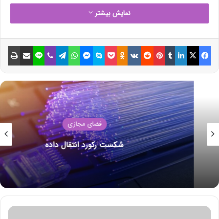
نمایش بیشتر
نوشته های مشابه
فیسبوک
ایکس
لینکداین
تامبلر
پینتریست
Reddit
VKontakte
Odnoklassniki
پاکت
اسکایپ
مسنجر
واتس آپ
تلگرام
وایبر
لاین
اشتراک گذاری با ایمیل
چاپ
ائتلاف اوپک پلاس امروز در مورد
سیاست جدید تولید مذاکره می‌کند
18 جولای 2021
نکات ساده و طلایی برای
صرفه‌جویی مصرف انرژی در زمستان
فضای مجازی
14 جولای 2021
شکست رکورد انتقال داده
زنگنه: قیمت بالای نفت به سود کسی نیست/ اوپک پلاس نمی‌تواند
نفت ایران را نادیده بگیرداوپک تخمین خود درباره تولید نفت
کشورهای غیر اوپک را کاهش داد
ائتلاف پلاس در سال گذشته میلادی 10 میلیون بشکه در روز از تولید
ر