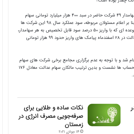
الت چقدر بوده است؟
بنا بر آمارهای اعلام شده هم اکنون 49 میلیون ایرانی سهامدار 49 شرکت حاضر در سبد 400 هزار میلیارد تومانی سهام
عدالت هستند که از این بین 36 شرکت بورسی بوده و بنا بر اعلام مسئولان مربوطه، سود عملکرد سال 98 این شرکت ها
باید در سال 99 میان سهامداران عدالت توزیع می شد، وعده ای که با واریز 50 درصد سود قابل تخصیص به هر سهامدار،
در اسفند سال گذشته جامه عمل پوشید و سهامداران عدالت در 28 اسفندماه پیامک های واریز حدود 99 هزار تومانی
جام شد و با توجه به عدم برگزاری مجامع برخی شرکت های سهام
عدالت، 40 درصد دیگر سود به ارزش 77 هزار تومان در حساب ها نشست و بدین ترتیب مالکان سهام عدالت معادل 176
.
ر
نکات ساده و طلایی برای
صرفه‌جویی مصرف انرژی در
زمستان
14 جولای 2021