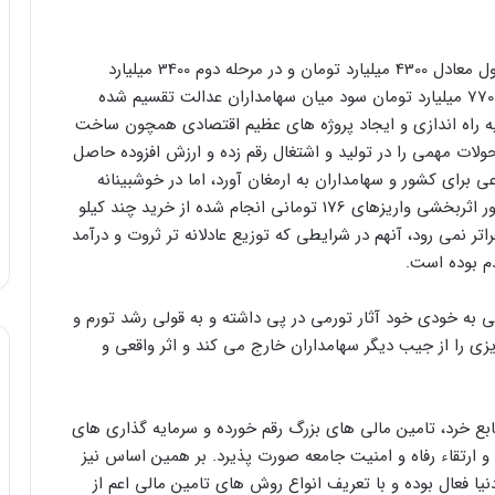
طبق اعلام مراجع رسمی ارزش سود تقسیمی در مرحله اول معادل 4300 میلیارد تومان و در مرحله دوم 3400 میلیارد
تومان بوده است و با این حساب می توان گفت مبلغ 7700 میلیارد تومان سود میان سهامداران عدالت تقسیم شده
 راه اندازی و ایجاد پروژه های عظیم اقتصادی همچون ساخت
تحولات مهمی را در تولید و اشتغال رقم زده و ارزش افزوده حاصل
ی برای کشور و سهامداران به ارمغان آورد، اما در خوشبینانه
ترین حالت با توجه به قدرت خرید کنونی پول رایج کشور اثربخشی واریزهای 176 تومانی انجام شده از خرید چند کیلو
تر نمی رود، آنهم در شرایطی که توزیع عادلانه تر ثروت و درآمد
م بوده است.
ی به خودی خود آثار تورمی در پی داشته و به قولی رشد تورم و
 را از جیب دیگر سهامداران خارج می کند و اثر واقعی و
ابع خرد، تامین مالی های بزرگ رقم خورده و سرمایه گذاری های
و ارتقاء رفاه و امنیت جامعه صورت پذیرد. بر همین اساس نیز
یا فعال بوده و با تعریف انواع روش های تامین مالی اعم از