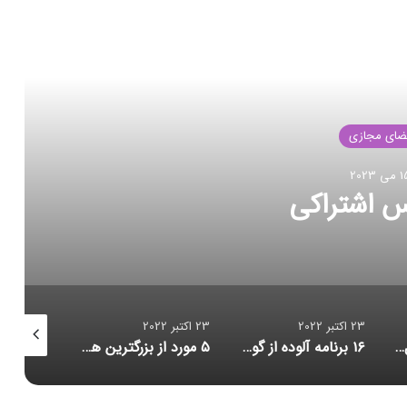
العه بعدی
فضای مجازی
23 اکتبر 2022
ت رکورد انتقال داده
23 اکتبر 2022
23 اکتبر 2022
23 اکتبر 2022
۱۶ برنامه آلوده از گوگل پلی پاک شدند
۵ مورد از بزرگترین هک‌های تاریخ امنیت سایبری/ حلقه ازدواج هوشمندی که مراقب شماست/ احتمال بازبینی امنیتی آمریکا از قرارداد ماسک برای خرید توییتر
کاهش حجم تراکنش‌ توکن‌های متاورس