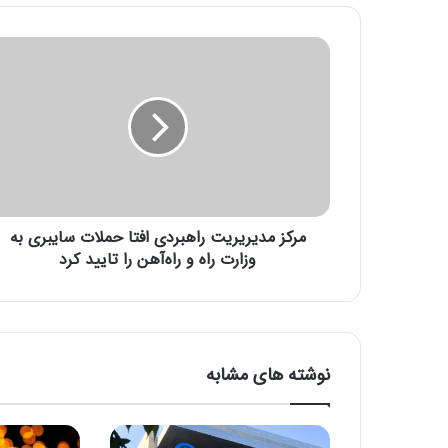
م
ر
ک
ز
م
د
ی
ر
ی
مرکز مدیریریت راهبردی افتا حملات سایبری به
ر
ی
وزارت راه و راه‌آهن را تایید کرد
ت
ر
ا
ه
ب
نوشته های مشابه
ر
د
ی
ا