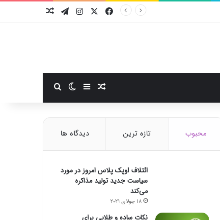
فیسبوک
ایکس
اینستاگرام
تلگرام
نوشته تصادفی
سایدبار
نوشته تصادفی
تغییر پوسته
جستجو برای
محبوب
تازه ترین
دیدگاه ها
ائتلاف اوپک پلاس امروز در مورد
سیاست جدید تولید مذاکره
می‌کند
18 جولای 2021
نکات ساده و طلایی برای