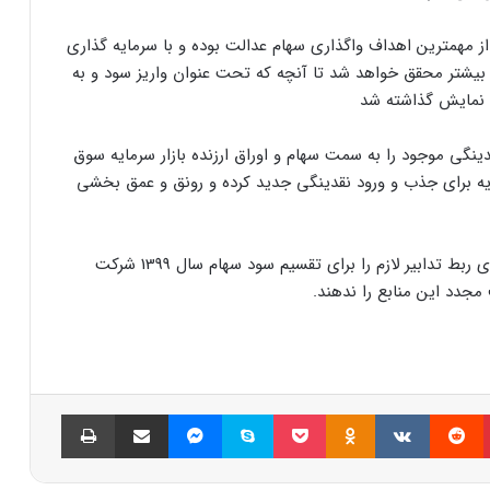
از مهمترین اهداف واگذاری سهام عدالت بوده و با سرمایه گذاری
بیشتر محقق خواهد شد تا آنچه که تحت عنوان واریز سود و به
 نمایش گذاشته شد
ینگی موجود را به سمت سهام و اوراق ارزنده بازار سرمایه سوق
یه برای جذب و ورود نقدینگی جدید کرده و رونق و عمق بخشی
بر این اساس پیشنهاد می شود از هم اکنون مسئولان ذی ربط تدابیر لازم را برای تقسیم سود سهام سال 1399 شرکت
مجدد این منابع را ندهند.
پینتریست
Reddit
VKontakte
Odnoklassniki
پاکت
اسکایپ
مسنجر
اشتراک گذاری با ایمیل
چاپ