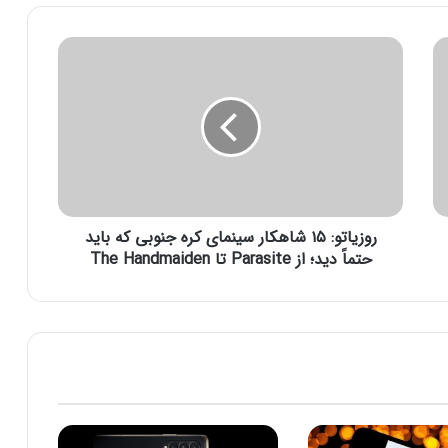
ر
و
ز
ی
ا
ت
و
:
۱
روزیاتو: ۱۵ شاهکار سینمای کره جنوبی که باید
۵
ش
حتماً دید؛ از Parasite تا The Handmaiden
ا
ه
ک
ا
ر
س
ی
ن
م