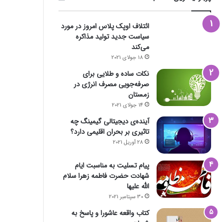
ائتلاف اوپک پلاس امروز در مورد
سیاست جدید تولید مذاکره
می‌کند
18 جولای 2021
نکات ساده و طلایی برای
صرفه‌جویی مصرف انرژی در
زمستان
14 جولای 2021
آینده‌ی دیجیتالی گیمینگ چه
تاثیری بر بحران اقلیمی دارد؟
28 آوریل 2021
پیام تسلیت به مناسبت ایام
شهادت حضرت فاطمه زهرا سلام
الله علیها
30 سپتامبر 2021
کتاب واقعه عاشورا و پاسخ به