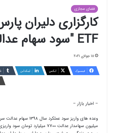
فضای مجازی
کارگزاری دلیران پار
ETF "سود سهام عدالت" راه اندازی شود
18 جولای 2021
فیسبوک
ایکس
لینکداین
تا
– اخبار بازار –
میلیون سهامدار عدالت 7700 میلیار