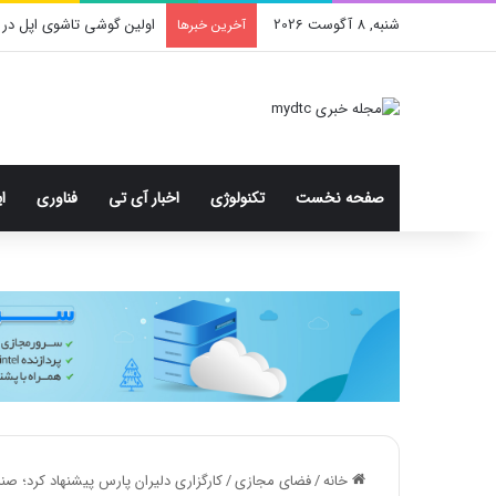
شنبه, 8 آگوست 2026
اولین گوشی تاشوی اپل در 
آخرین خبرها
صفحه نخست
تکنولوژی
اخبار آی تی
فناوری
ا
خانه
/
فضای مجازی
/
کارگزاری دلیران پارس پیشنهاد کرد؛ صندوق ETF "سود سهام عدالت" راه ان